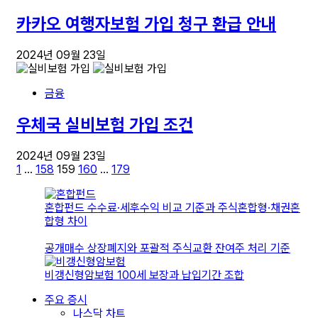
카카오 여행자보험 가입 청구 환급 안내
2024년 09월 23일
금융
우체국 실비보험 가입 조건
2024년 09월 23일
글
1
…
158
159
160
…
179
페
혼합펀드 수수료·세후수익 비교 기준과 주식혼합형·채권혼
이
합형 차이
지
공개매수 상장폐지와 포괄적 주식교환 잔여주 처리 기준
매
김
비갱신형암보험 100세 보장과 납입기간 조합
주요 증시
나스닥 차트