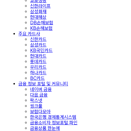
교보생명
신한라이프
삼성화재
현대해상
DB손해보험
KB손해보험
주요 카드사
신한카드
삼성카드
KB국민카드
현대카드
롯데카드
우리카드
하나카드
BC카드
금융 정보 포털 및 커뮤니티
네이버 금융
다음 금융
팍스넷
씽크풀
보험다모아
한국은행 경제통계시스템
금융소비자 정보포털 파인
금융상품 한눈에