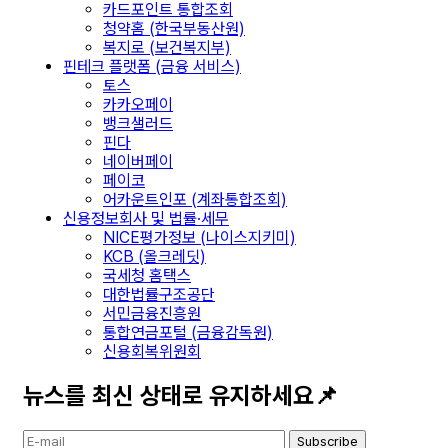
카드포인트 통합조회
청약홈 (한국부동산원)
복지로 (보건복지부)
핀테크 플랫폼 (금융 서비스)
토스
카카오페이
뱅크샐러드
핀다
네이버페이
페이코
어카운트인포 (계좌통합조회)
신용정보회사 및 법률·세무
NICE평가정보 (나이스지키미)
KCB (올크레딧)
국세청 홈택스
대한법률구조공단
서민금융진흥원
통합연금포털 (금융감독원)
신용회복위원회
뉴스를 최신 상태로 유지하세요📌
Subscribe