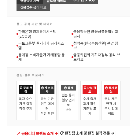
연말정산·세금
글로벌 매크로
주식·ETF 투자
신용점수·금리 비교
참고 공식 기관 및 데이터
한국은행 경제통계시스템
금융감독원 금융상품통합비교
(ECOS)
공시
국토교통부 실거래가 공개시스
청약홈(한국부동산원) 분양 정
템
보
통계청 소비자물가·가계동향 통
금융위원회·기획재정부 공식 보
계
도자료
편집·검수 프로세스
① 주제 선
② 자료 조
③ 작성
④ 사실 검
⑤ 정기 갱
정
사
토
신
전문 용어
독자 수요·
공식 기관
수치·출처
금리·제도
일상 언어
자산 결정
원문 데이
교차 확인
변경 시
로
직결 주제
터
기준일 표
즉시 업데
번역
직접 확인
기
이트
|
|
📋 편집팀 소개 및 편집 원칙 전문 →
📌 금융리더 브랜드 소개 →