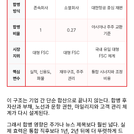
합병
존속회사
소멸회사
대한항공 중심 재편
방식
합병
아시아나 주주 교환
1
0.27
비율
기준
시장
국내 유일 대형
대형 FSC
대형 FSC
지위
FSC 체계
핵심
실적, 신용도,
재무구조, 주주
통합 시너지와 조정
변수
화물
권리
비용
이 구조는 기업 간 단순 합산으로 끝나지 않는다. 합병 후
자산과 부채, 노선과 운항 권한, 마일리지와 고객 관리 체
계가 다시 설계된다.
그래서 합병 영향은 주가나 뉴스 제목보다 훨씬 넓다. 실
제 효력은 통합 직후보다 1년, 2년 뒤에 더 뚜렷하게 드