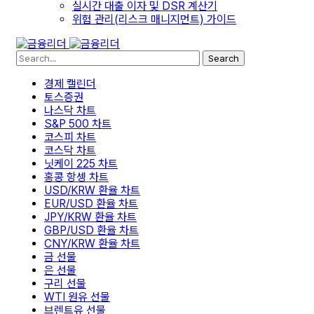
실시간 대출 이자 및 DSR 계산기
위험 관리(리스크 매니지먼트) 가이드
Search
경제 캘린더
토스증권
나스닥 차트
S&P 500 차트
코스피 차트
코스닥 차트
닛케이 225 차트
홍콩 항셍 차트
USD/KRW 환율 차트
EUR/USD 환율 차트
JPY/KRW 환율 차트
GBP/USD 환율 차트
CNY/KRW 환율 차트
금 선물
은 선물
구리 선물
WTI 원유 선물
브렌트유 선물