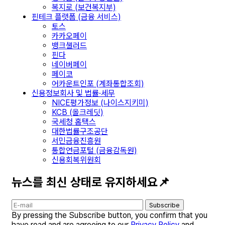
복지로 (보건복지부)
핀테크 플랫폼 (금융 서비스)
토스
카카오페이
뱅크샐러드
핀다
네이버페이
페이코
어카운트인포 (계좌통합조회)
신용정보회사 및 법률·세무
NICE평가정보 (나이스지키미)
KCB (올크레딧)
국세청 홈택스
대한법률구조공단
서민금융진흥원
통합연금포털 (금융감독원)
신용회복위원회
뉴스를 최신 상태로 유지하세요📌
Subscribe
By pressing the Subscribe button, you confirm that you
have read and are agreeing to our
Privacy Policy
and