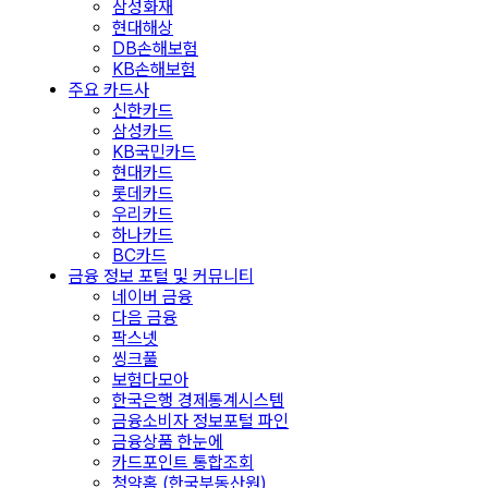
삼성화재
현대해상
DB손해보험
KB손해보험
주요 카드사
신한카드
삼성카드
KB국민카드
현대카드
롯데카드
우리카드
하나카드
BC카드
금융 정보 포털 및 커뮤니티
네이버 금융
다음 금융
팍스넷
씽크풀
보험다모아
한국은행 경제통계시스템
금융소비자 정보포털 파인
금융상품 한눈에
카드포인트 통합조회
청약홈 (한국부동산원)