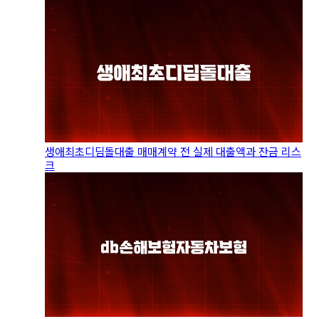
생애최초디딤돌대출 매매계약 전 실제 대출액과 잔금 리스
크