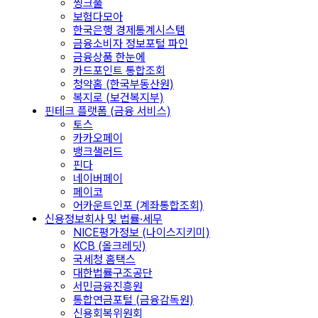
씽크풀
보험다모아
한국은행 경제통계시스템
금융소비자 정보포털 파인
금융상품 한눈에
카드포인트 통합조회
청약홈 (한국부동산원)
복지로 (보건복지부)
핀테크 플랫폼 (금융 서비스)
토스
카카오페이
뱅크샐러드
핀다
네이버페이
페이코
어카운트인포 (계좌통합조회)
신용정보회사 및 법률·세무
NICE평가정보 (나이스지키미)
KCB (올크레딧)
국세청 홈택스
대한법률구조공단
서민금융진흥원
통합연금포털 (금융감독원)
신용회복위원회