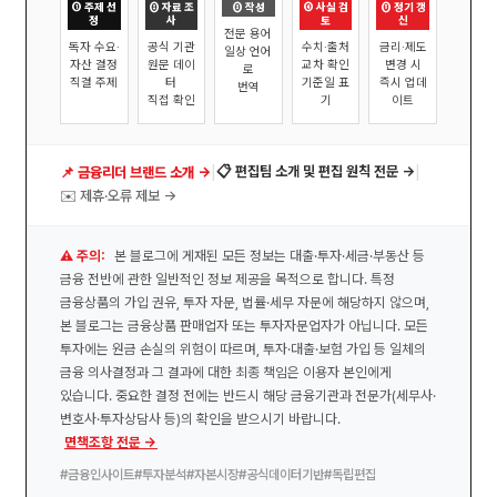
① 주제 선
② 자료 조
③ 작성
④ 사실 검
⑤ 정기 갱
정
사
토
신
전문 용어
독자 수요·
공식 기관
수치·출처
금리·제도
일상 언어
자산 결정
원문 데이
교차 확인
변경 시
로
직결 주제
터
기준일 표
즉시 업데
번역
직접 확인
기
이트
|
|
📋 편집팀 소개 및 편집 원칙 전문 →
📌 금융리더 브랜드 소개 →
✉️ 제휴·오류 제보 →
⚠️ 주의:
본 블로그에 게재된 모든 정보는 대출·투자·세금·부동산 등
금융 전반에 관한 일반적인 정보 제공을 목적으로 합니다. 특정
금융상품의 가입 권유, 투자 자문, 법률·세무 자문에 해당하지 않으며,
본 블로그는 금융상품 판매업자 또는 투자자문업자가 아닙니다. 모든
투자에는 원금 손실의 위험이 따르며, 투자·대출·보험 가입 등 일체의
금융 의사결정과 그 결과에 대한 최종 책임은 이용자 본인에게
있습니다. 중요한 결정 전에는 반드시 해당 금융기관과 전문가(세무사·
변호사·투자상담사 등)의 확인을 받으시기 바랍니다.
면책조항 전문 →
#금융인사이트
#투자분석
#자본시장
#공식데이터기반
#독립편집