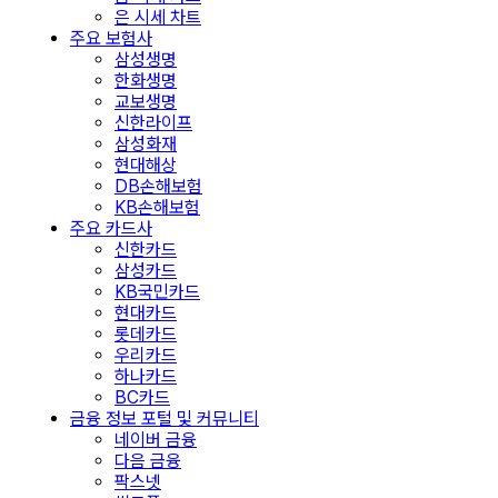
은 시세 차트
주요 보험사
삼성생명
한화생명
교보생명
신한라이프
삼성화재
현대해상
DB손해보험
KB손해보험
주요 카드사
신한카드
삼성카드
KB국민카드
현대카드
롯데카드
우리카드
하나카드
BC카드
금융 정보 포털 및 커뮤니티
네이버 금융
다음 금융
팍스넷