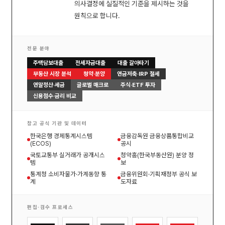
의사결정에 실질적인 기준을 제시하는 것을
원칙으로 합니다.
전문 분야
주택담보대출
전세자금대출
대출 갈아타기
부동산 시장 분석
청약·분양
연금저축·IRP 절세
연말정산·세금
글로벌 매크로
주식·ETF 투자
신용점수·금리 비교
참고 공식 기관 및 데이터
한국은행 경제통계시스템
금융감독원 금융상품통합비교
(ECOS)
공시
국토교통부 실거래가 공개시스
청약홈(한국부동산원) 분양 정
템
보
통계청 소비자물가·가계동향 통
금융위원회·기획재정부 공식 보
계
도자료
편집·검수 프로세스