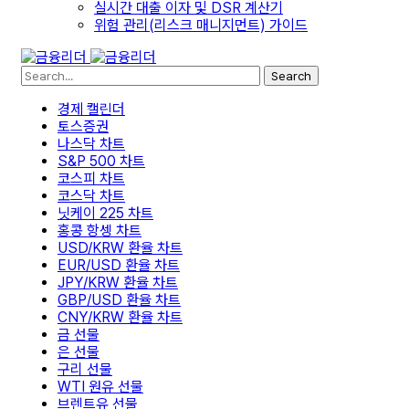
실시간 대출 이자 및 DSR 계산기
위험 관리(리스크 매니지먼트) 가이드
Search
경제 캘린더
토스증권
나스닥 차트
S&P 500 차트
코스피 차트
코스닥 차트
닛케이 225 차트
홍콩 항셍 차트
USD/KRW 환율 차트
EUR/USD 환율 차트
JPY/KRW 환율 차트
GBP/USD 환율 차트
CNY/KRW 환율 차트
금 선물
은 선물
구리 선물
WTI 원유 선물
브렌트유 선물