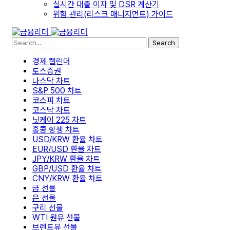
실시간 대출 이자 및 DSR 계산기
위험 관리(리스크 매니지먼트) 가이드
Search
경제 캘린더
토스증권
나스닥 차트
S&P 500 차트
코스피 차트
코스닥 차트
닛케이 225 차트
홍콩 항셍 차트
USD/KRW 환율 차트
EUR/USD 환율 차트
JPY/KRW 환율 차트
GBP/USD 환율 차트
CNY/KRW 환율 차트
금 선물
은 선물
구리 선물
WTI 원유 선물
브렌트유 선물