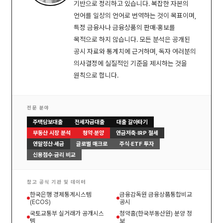
기반으로 정리하고 있습니다. 복잡한 자본의
언어를 일상의 언어로 번역하는 것이 목표이며,
특정 금융사나 금융상품의 판매·홍보를
목적으로 하지 않습니다. 모든 분석은 공개된
공시 자료와 통계치에 근거하며, 독자 여러분의
의사결정에 실질적인 기준을 제시하는 것을
원칙으로 합니다.
전문 분야
주택담보대출
전세자금대출
대출 갈아타기
부동산 시장 분석
청약·분양
연금저축·IRP 절세
연말정산·세금
글로벌 매크로
주식·ETF 투자
신용점수·금리 비교
참고 공식 기관 및 데이터
한국은행 경제통계시스템
금융감독원 금융상품통합비교
(ECOS)
공시
국토교통부 실거래가 공개시스
청약홈(한국부동산원) 분양 정
템
보