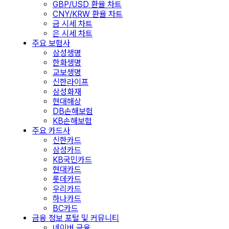
GBP/USD 환율 차트
CNY/KRW 환율 차트
금 시세 차트
은 시세 차트
주요 보험사
삼성생명
한화생명
교보생명
신한라이프
삼성화재
현대해상
DB손해보험
KB손해보험
주요 카드사
신한카드
삼성카드
KB국민카드
현대카드
롯데카드
우리카드
하나카드
BC카드
금융 정보 포털 및 커뮤니티
네이버 금융