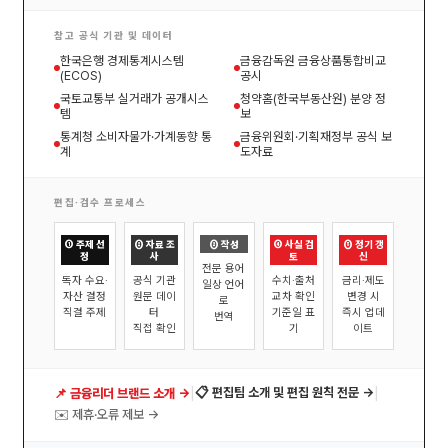
참고 공식 기관 및 데이터
한국은행 경제통계시스템
금융감독원 금융상품통합비교
(ECOS)
공시
국토교통부 실거래가 공개시스
청약홈(한국부동산원) 분양 정
템
보
통계청 소비자물가·가계동향 통
금융위원회·기획재정부 공식 보
계
도자료
편집·검수 프로세스
① 주제 선
② 자료 조
③ 작성
④ 사실 검
⑤ 정기 갱
정
사
토
신
전문 용어
독자 수요·
공식 기관
수치·출처
금리·제도
일상 언어
자산 결정
원문 데이
교차 확인
변경 시
로
직결 주제
터
기준일 표
즉시 업데
번역
직접 확인
기
이트
|
|
📋 편집팀 소개 및 편집 원칙 전문 →
📌 금융리더 브랜드 소개 →
✉️ 제휴·오류 제보 →