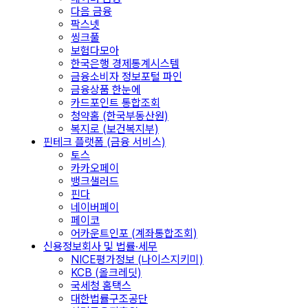
다음 금융
팍스넷
씽크풀
보험다모아
한국은행 경제통계시스템
금융소비자 정보포털 파인
금융상품 한눈에
카드포인트 통합조회
청약홈 (한국부동산원)
복지로 (보건복지부)
핀테크 플랫폼 (금융 서비스)
토스
카카오페이
뱅크샐러드
핀다
네이버페이
페이코
어카운트인포 (계좌통합조회)
신용정보회사 및 법률·세무
NICE평가정보 (나이스지키미)
KCB (올크레딧)
국세청 홈택스
대한법률구조공단