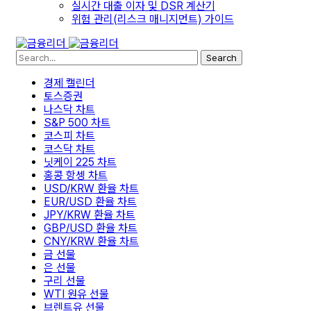
실시간 대출 이자 및 DSR 계산기
위험 관리(리스크 매니지먼트) 가이드
Search
경제 캘린더
토스증권
나스닥 차트
S&P 500 차트
코스피 차트
코스닥 차트
닛케이 225 차트
홍콩 항셍 차트
USD/KRW 환율 차트
EUR/USD 환율 차트
JPY/KRW 환율 차트
GBP/USD 환율 차트
CNY/KRW 환율 차트
금 선물
은 선물
구리 선물
WTI 원유 선물
브렌트유 선물