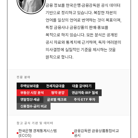
금융 정보를 한국은행·금융감독원 공식 데이터
기반으로 정리하고 있습니다. 복잡한 자본의
언어를 일상의 언어로 번역하는 것이 목표이며,
특정 금융사나 금융상품의 판매·홍보를
목적으로 하지 않습니다. 모든 분석은 공개된
공시 자료와 통계치에 근거하며, 독자 여러분의
의사결정에 실질적인 기준을 제시하는 것을
원칙으로 합니다.
전문 분야
주택담보대출
전세자금대출
대출 갈아타기
부동산 시장 분석
청약·분양
연금저축·IRP 절세
연말정산·세금
글로벌 매크로
주식·ETF 투자
신용점수·금리 비교
참고 공식 기관 및 데이터
한국은행 경제통계시스템
금융감독원 금융상품통합비교
(ECOS)
공시