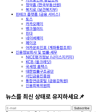
카드포인트 통합조회
청약홈 (한국부동산원)
복지로 (보건복지부)
핀테크 플랫폼 (금융 서비스)
토스
카카오페이
뱅크샐러드
핀다
네이버페이
페이코
어카운트인포 (계좌통합조회)
신용정보회사 및 법률·세무
NICE평가정보 (나이스지키미)
KCB (올크레딧)
국세청 홈택스
대한법률구조공단
서민금융진흥원
통합연금포털 (금융감독원)
신용회복위원회
뉴스를 최신 상태로 유지하세요📌
Subscribe