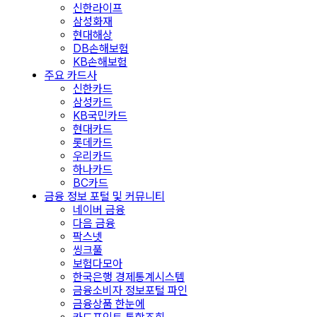
신한라이프
삼성화재
현대해상
DB손해보험
KB손해보험
주요 카드사
신한카드
삼성카드
KB국민카드
현대카드
롯데카드
우리카드
하나카드
BC카드
금융 정보 포털 및 커뮤니티
네이버 금융
다음 금융
팍스넷
씽크풀
보험다모아
한국은행 경제통계시스템
금융소비자 정보포털 파인
금융상품 한눈에