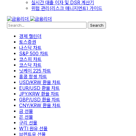
실시간 대출 이자 및 DSR 계산기
위험 관리(리스크 매니지먼트) 가이드
Search
경제 캘린더
토스증권
나스닥 차트
S&P 500 차트
코스피 차트
코스닥 차트
닛케이 225 차트
홍콩 항셍 차트
USD/KRW 환율 차트
EUR/USD 환율 차트
JPY/KRW 환율 차트
GBP/USD 환율 차트
CNY/KRW 환율 차트
금 선물
은 선물
구리 선물
WTI 원유 선물
브렌트유 선물