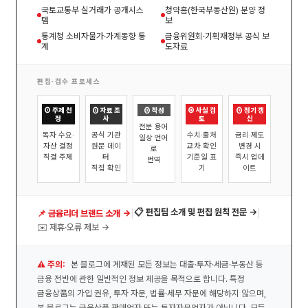
국토교통부 실거래가 공개시스
청약홈(한국부동산원) 분양 정
템
보
통계청 소비자물가·가계동향 통
금융위원회·기획재정부 공식 보
계
도자료
편집·검수 프로세스
① 주제 선
② 자료 조
③ 작성
④ 사실 검
⑤ 정기 갱
정
사
토
신
전문 용어
독자 수요·
공식 기관
수치·출처
금리·제도
일상 언어
자산 결정
원문 데이
교차 확인
변경 시
로
직결 주제
터
기준일 표
즉시 업데
번역
직접 확인
기
이트
|
|
📋 편집팀 소개 및 편집 원칙 전문 →
📌 금융리더 브랜드 소개 →
✉️ 제휴·오류 제보 →
⚠️ 주의:
본 블로그에 게재된 모든 정보는 대출·투자·세금·부동산 등
금융 전반에 관한 일반적인 정보 제공을 목적으로 합니다. 특정
금융상품의 가입 권유, 투자 자문, 법률·세무 자문에 해당하지 않으며,
본 블로그는 금융상품 판매업자 또는 투자자문업자가 아닙니다. 모든