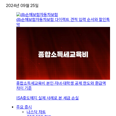
2024년 09월 25일
db손해보험자동차보험 다이렉트 견적 입력 순서와 할인특
약
종합소득세교육비 본인·자녀·대학생 공제 한도와 환급액
차이 기준
ISA중도해지 실제 사례로 본 세금 손실
주요 증시
나스닥 차트