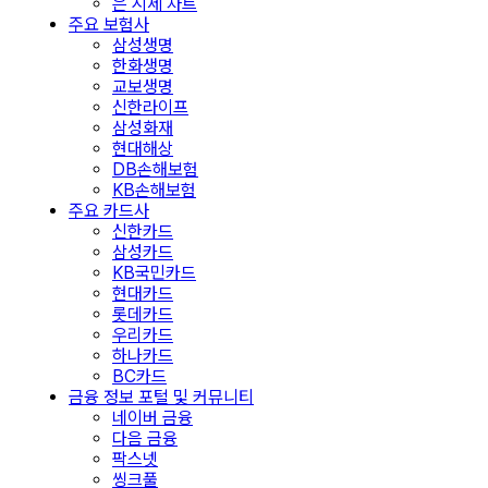
은 시세 차트
주요 보험사
삼성생명
한화생명
교보생명
신한라이프
삼성화재
현대해상
DB손해보험
KB손해보험
주요 카드사
신한카드
삼성카드
KB국민카드
현대카드
롯데카드
우리카드
하나카드
BC카드
금융 정보 포털 및 커뮤니티
네이버 금융
다음 금융
팍스넷
씽크풀