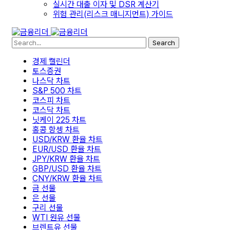
실시간 대출 이자 및 DSR 계산기
위험 관리(리스크 매니지먼트) 가이드
Search
경제 캘린더
토스증권
나스닥 차트
S&P 500 차트
코스피 차트
코스닥 차트
닛케이 225 차트
홍콩 항셍 차트
USD/KRW 환율 차트
EUR/USD 환율 차트
JPY/KRW 환율 차트
GBP/USD 환율 차트
CNY/KRW 환율 차트
금 선물
은 선물
구리 선물
WTI 원유 선물
브렌트유 선물