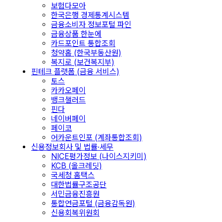
보험다모아
한국은행 경제통계시스템
금융소비자 정보포털 파인
금융상품 한눈에
카드포인트 통합조회
청약홈 (한국부동산원)
복지로 (보건복지부)
핀테크 플랫폼 (금융 서비스)
토스
카카오페이
뱅크샐러드
핀다
네이버페이
페이코
어카운트인포 (계좌통합조회)
신용정보회사 및 법률·세무
NICE평가정보 (나이스지키미)
KCB (올크레딧)
국세청 홈택스
대한법률구조공단
서민금융진흥원
통합연금포털 (금융감독원)
신용회복위원회