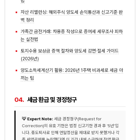
법
자산 리밸런싱: 해외주식 양도세 손익통산과 신고기준 완
벽 정리
가족간 금전거래: 차용증 작성으로 증여세 세무조사 피하
는 실전법
토지수용 보상금 증액 절차와 양도세 감면·절세 가이드
(2026년)
양도소득세계산기 활용: 2026년 1주택 비과세로 세금 아
끼는 팁
04.
세금 환급 및 경정청구
💡 Expert Note:
세금 경정청구(Request for
Correction)의 유효 기한은 법정 신고기한 경과 후 ‘5년’입
니다. 중도퇴사로 인해 연말정산을 제대로 받지 못했거나 각
종 세액공제를 누락했다면 이 기간 내에 소급하여 전액 환급