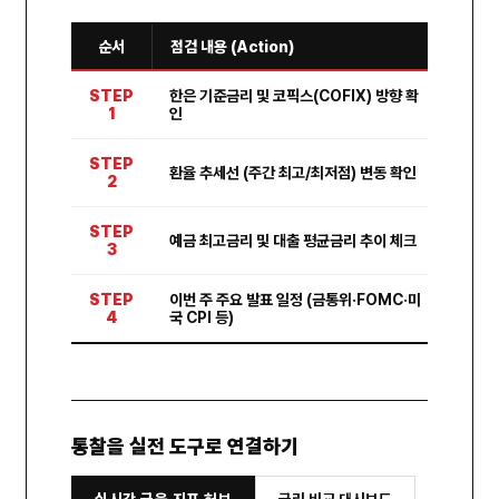
순서
점검 내용 (Action)
확인처
STEP
한은 기준금리 및 코픽스(COFIX) 방향 확
한국은
1
인
STEP
환율 추세선 (주간 최고/최저점) 변동 확인
네이버
2
STEP
예금 최고금리 및 대출 평균금리 추이 체크
실시간
3
STEP
이번 주 주요 발표 일정 (금통위·FOMC·미
금융·
4
국 CPI 등)
통찰을 실전 도구로 연결하기