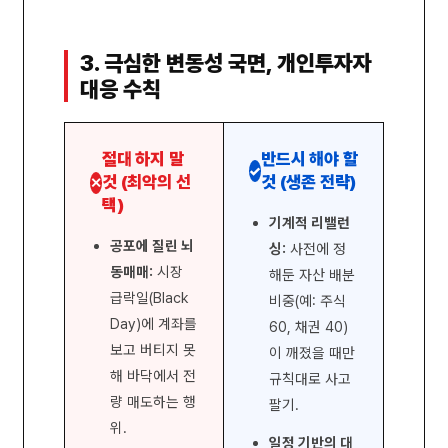
3. 극심한 변동성 국면, 개인투자자
대응 수칙
절대 하지 말
반드시 해야 할
✓
것 (최악의 선
것 (생존 전략)
✕
택)
기계적 리밸런
공포에 질린 뇌
싱:
사전에 정
동매매:
시장
해둔 자산 배분
급락일(Black
비중(예: 주식
Day)에 계좌를
60, 채권 40)
보고 버티지 못
이 깨졌을 때만
해 바닥에서 전
규칙대로 사고
량 매도하는 행
팔기.
위.
일정 기반의 대