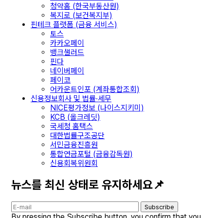
청약홈 (한국부동산원)
복지로 (보건복지부)
핀테크 플랫폼 (금융 서비스)
토스
카카오페이
뱅크샐러드
핀다
네이버페이
페이코
어카운트인포 (계좌통합조회)
신용정보회사 및 법률·세무
NICE평가정보 (나이스지키미)
KCB (올크레딧)
국세청 홈택스
대한법률구조공단
서민금융진흥원
통합연금포털 (금융감독원)
신용회복위원회
뉴스를 최신 상태로 유지하세요📌
Subscribe
By pressing the Subscribe button, you confirm that you