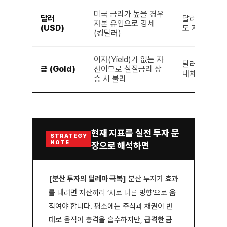
미국 금리가 높을 경우
달러
달러 공급 확대
자본 유입으로 강세
(USD)
도 저하로 약
(킹달러)
이자(Yield)가 없는 자
달러 가치 하
금 (Gold)
산이므로 실질금리 상
대체재로 강세
승 시 불리
현재 지표를 실전 투자 문
STRATEGY
NOTE
장으로 해석하면
[분산 투자의 딜레마 극복]
분산 투자가 효과
를 내려면 자산끼리 ‘서로 다른 방향’으로 움
직여야 합니다. 평소에는 주식과 채권이 반
대로 움직여 충격을 흡수하지만,
급격한 금