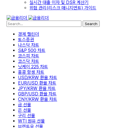
실시간 대출 이자 및 DSR 계산기
위험 관리(리스크 매니지먼트) 가이드
Search
경제 캘린더
토스증권
나스닥 차트
S&P 500 차트
코스피 차트
코스닥 차트
닛케이 225 차트
홍콩 항셍 차트
USD/KRW 환율 차트
EUR/USD 환율 차트
JPY/KRW 환율 차트
GBP/USD 환율 차트
CNY/KRW 환율 차트
금 선물
은 선물
구리 선물
WTI 원유 선물
브렌트유 선물