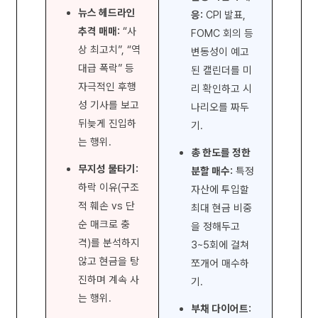
뉴스 헤드라인
응:
CPI 발표,
추격 매매:
“사
FOMC 회의 등
상 최고치”, “역
변동성이 예고
대급 폭락” 등
된 캘린더를 미
자극적인 후행
리 확인하고 시
성 기사를 보고
나리오를 짜두
뒤늦게 진입하
기.
는 행위.
총 한도를 정한
무지성 물타기:
분할 매수:
특정
하락 이유(구조
자산에 투입할
적 훼손 vs 단
최대 현금 비중
순 매크로 충
을 정해두고
격)를 분석하지
3~5회에 걸쳐
않고 현금을 탕
쪼개어 매수하
진하며 계속 사
기.
는 행위.
부채 다이어트: