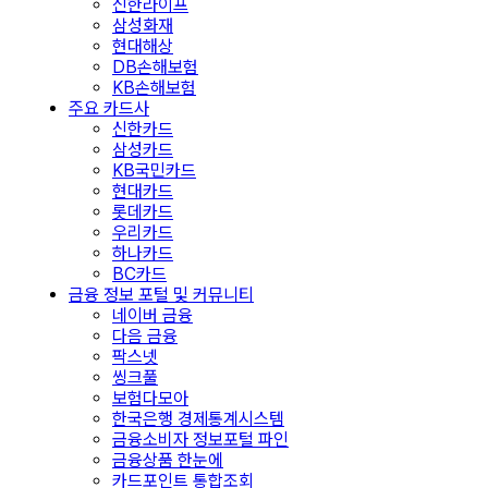
신한라이프
삼성화재
현대해상
DB손해보험
KB손해보험
주요 카드사
신한카드
삼성카드
KB국민카드
현대카드
롯데카드
우리카드
하나카드
BC카드
금융 정보 포털 및 커뮤니티
네이버 금융
다음 금융
팍스넷
씽크풀
보험다모아
한국은행 경제통계시스템
금융소비자 정보포털 파인
금융상품 한눈에
카드포인트 통합조회