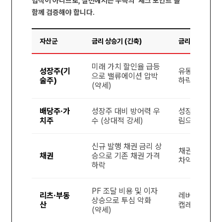
법칙이 아니므로, 실전에서는 우측의 ‘체크 포인트’를
함께 검증해야 합니다.
자산군
금리 상승기 (긴축)
금리 인하기 (완
미래 가치 할인율 급등
성장주(기
유동성 유입 
으로 밸류에이션 압박
술주)
하락으로 강세
(약세)
배당주·가
성장주 대비 방어력 우
성장주 랠리 시
치주
수 (상대적 강세)
림으로 소외 
신규 발행 채권 금리 상
채권 가격 상승
채권
승으로 기존 채권 가격
차익 발생)
하락
PF 조달 비용 및 이자
리츠·부동
레버리지 비용
상승으로 투심 악화
산
캡레이트(수익
(약세)