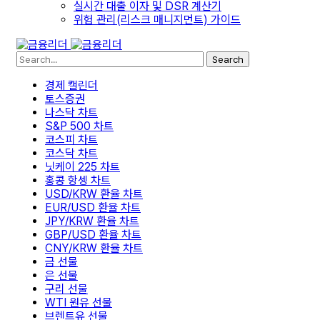
실시간 대출 이자 및 DSR 계산기
위험 관리(리스크 매니지먼트) 가이드
Search
경제 캘린더
토스증권
나스닥 차트
S&P 500 차트
코스피 차트
코스닥 차트
닛케이 225 차트
홍콩 항셍 차트
USD/KRW 환율 차트
EUR/USD 환율 차트
JPY/KRW 환율 차트
GBP/USD 환율 차트
CNY/KRW 환율 차트
금 선물
은 선물
구리 선물
WTI 원유 선물
브렌트유 선물