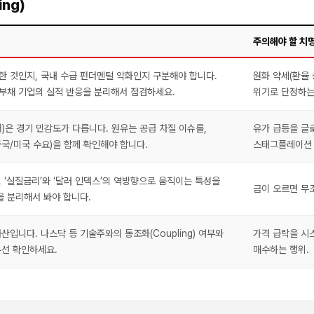
ng)
주의해야 할 치
인한 것인지, 국내 수급 펀더멘털 악화인지 구분해야 합니다.
원화 약세(환율
화부채 기업의 실적 반응을 분리해서 점검하세요.
위기로 단정하는
퍼)은 경기 민감도가 다릅니다. 원유는 공급 차질 이슈를,
유가 급등을 글
국/미국 수요)을 함께 확인해야 합니다.
스태그플레이션 
 ‘실질금리’와 ‘달러 인덱스’의 역방향으로 움직이는 특성을
금이 오르면 무
 분리해서 봐야 합니다.
산입니다. 나스닥 등 기술주와의 동조화(Coupling) 여부와
가격 급락을 시스
우선 확인하세요.
매수하는 행위.