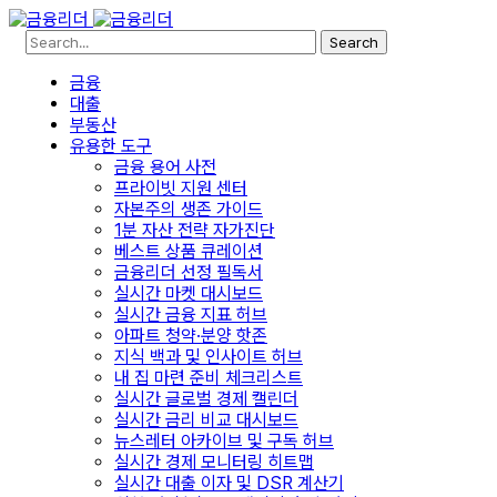
Search
금융
대출
부동산
유용한 도구
금융 용어 사전
프라이빗 지원 센터
자본주의 생존 가이드
1분 자산 전략 자가진단
베스트 상품 큐레이션
금융리더 선정 필독서
실시간 마켓 대시보드
실시간 금융 지표 허브
아파트 청약·분양 핫존
지식 백과 및 인사이트 허브
내 집 마련 준비 체크리스트
실시간 글로벌 경제 캘린더
실시간 금리 비교 대시보드
뉴스레터 아카이브 및 구독 허브
실시간 경제 모니터링 히트맵
실시간 대출 이자 및 DSR 계산기