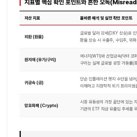
지표별 핵심 확인 포인트와 흔한 오독(Misreadi
자산 지표
올바른 해석 및 실전 확인 포인트
글로벌 달러 강세(DXY 상승)로 
외환 (환율)
환율 상승 시 수출주, 수입주, 외
에너지(WTI)와 산업금속(닥터 코
원자재 (유가/구리)
구리는 실제 글로벌 공장 가동률(중
단순 인플레이션 헷지 수단을 넘어,
귀금속 (금)
이해하고 지정학적 위기 프리미엄을
시중 유동성의 가장 끝단에 있는 자
암호화폐 (Crypto)
기관의 ETF 자금 유출입 추세를 