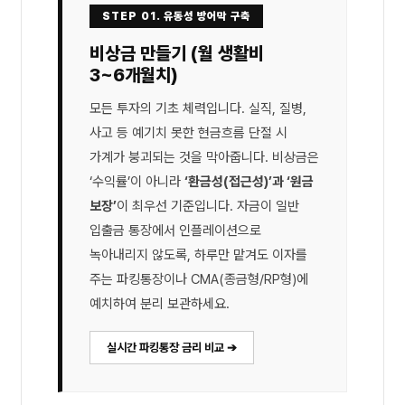
STEP 01. 유동성 방어막 구축
비상금 만들기 (월 생활비
3~6개월치)
모든 투자의 기초 체력입니다. 실직, 질병,
사고 등 예기치 못한 현금흐름 단절 시
가계가 붕괴되는 것을 막아줍니다. 비상금은
‘수익률’이 아니라
‘환금성(접근성)’과 ‘원금
보장’
이 최우선 기준입니다. 자금이 일반
입출금 통장에서 인플레이션으로
녹아내리지 않도록, 하루만 맡겨도 이자를
주는 파킹통장이나 CMA(종금형/RP형)에
예치하여 분리 보관하세요.
실시간 파킹통장 금리 비교 ➔