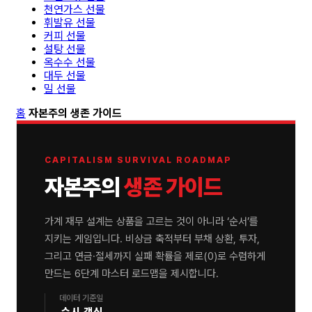
천연가스 선물
휘발유 선물
커피 선물
설탕 선물
옥수수 선물
대두 선물
밀 선물
홈
자본주의 생존 가이드
CAPITALISM SURVIVAL ROADMAP
자본주의
생존 가이드
가계 재무 설계는 상품을 고르는 것이 아니라 ‘순서’를
지키는 게임입니다. 비상금 축적부터 부채 상환, 투자,
그리고 연금·절세까지 실패 확률을 제로(0)로 수렴하게
만드는 6단계 마스터 로드맵을 제시합니다.
데이터 기준일