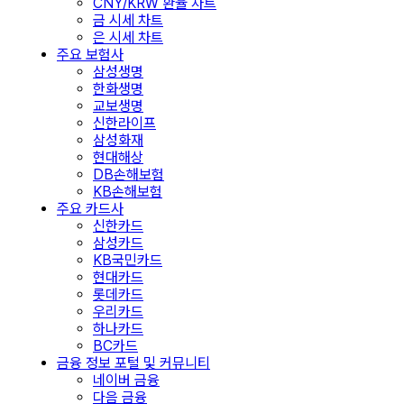
CNY/KRW 환율 차트
금 시세 차트
은 시세 차트
주요 보험사
삼성생명
한화생명
교보생명
신한라이프
삼성화재
현대해상
DB손해보험
KB손해보험
주요 카드사
신한카드
삼성카드
KB국민카드
현대카드
롯데카드
우리카드
하나카드
BC카드
금융 정보 포털 및 커뮤니티
네이버 금융
다음 금융