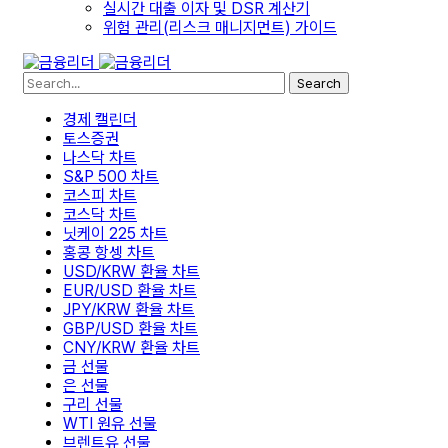
실시간 대출 이자 및 DSR 계산기
위험 관리(리스크 매니지먼트) 가이드
Search
경제 캘린더
토스증권
나스닥 차트
S&P 500 차트
코스피 차트
코스닥 차트
닛케이 225 차트
홍콩 항셍 차트
USD/KRW 환율 차트
EUR/USD 환율 차트
JPY/KRW 환율 차트
GBP/USD 환율 차트
CNY/KRW 환율 차트
금 선물
은 선물
구리 선물
WTI 원유 선물
브렌트유 선물