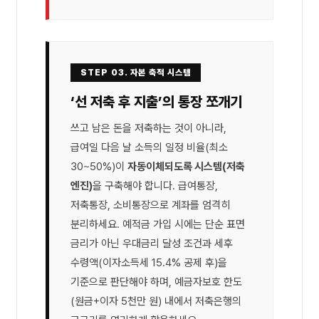
STEP 03. 자본 축적 시스템
‘선 저축 후 지출’의 통장 쪼개기
쓰고 남은 돈을 저축하는 것이 아니라,
급여일 다음 날 소득의 일정 비율(최소
30~50%)이
자동이체되도록 시스템(저축
엔진)
을 구축해야 합니다. 급여통장,
저축통장, 소비통장으로 계좌를 엄격히
분리하세요. 예적금 가입 시에는 단순 표면
금리가 아닌 우대금리 달성 조건과 세후
수령액(이자소득세 15.4% 공제 후)을
기준으로 판단해야 하며, 예금자보호 한도
(원금+이자 5천만 원) 내에서 저축은행의