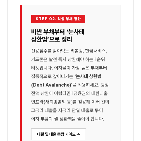
STEP 02. 악성 부채 청산
비싼 부채부터 ‘눈사태
상환법’으로 정리
신용점수를 갉아먹는 리볼빙, 현금서비스,
카드론은 발견 즉시 상환해야 하는 1순위
타겟입니다. 이자율이 가장 높은 부채부터
집중적으로 갚아나가는
‘눈사태 상환법
(Debt Avalanche)’
을 적용하세요. 당장
전액 상환이 어렵다면 1금융권의 대환대출
인프라(새희망홀씨 등)를 활용해 여러 건의
고금리 대출을 저금리 단일 대출로 묶어
이자 부담과 월 상환액을 줄여야 합니다.
대환 및 대출 종합 가이드 ➔