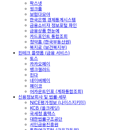
팍스넷
씽크풀
보험다모아
한국은행 경제통계시스템
금융소비자 정보포털 파인
금융상품 한눈에
카드포인트 통합조회
청약홈 (한국부동산원)
복지로 (보건복지부)
핀테크 플랫폼 (금융 서비스)
토스
카카오페이
뱅크샐러드
핀다
네이버페이
페이코
어카운트인포 (계좌통합조회)
신용정보회사 및 법률·세무
NICE평가정보 (나이스지키미)
KCB (올크레딧)
국세청 홈택스
대한법률구조공단
서민금융진흥원