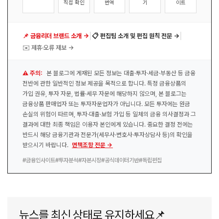
직접 확인
번역
기
이트
|
|
📌 금융리더 브랜드 소개 →
📋 편집팀 소개 및 편집 원칙 전문 →
✉️ 제휴·오류 제보 →
⚠️ 주의:
본 블로그에 게재된 모든 정보는 대출·투자·세금·부동산 등 금융
전반에 관한 일반적인 정보 제공을 목적으로 합니다. 특정 금융상품의
가입 권유, 투자 자문, 법률·세무 자문에 해당하지 않으며, 본 블로그는
금융상품 판매업자 또는 투자자문업자가 아닙니다. 모든 투자에는 원금
손실의 위험이 따르며, 투자·대출·보험 가입 등 일체의 금융 의사결정과 그
결과에 대한 최종 책임은 이용자 본인에게 있습니다. 중요한 결정 전에는
반드시 해당 금융기관과 전문가(세무사·변호사·투자상담사 등)의 확인을
받으시기 바랍니다.
면책조항 전문 →
#금융인사이트
#투자분석
#자본시장
#공식데이터기반
#독립편집
뉴스를 최신 상태로 유지하세요📌