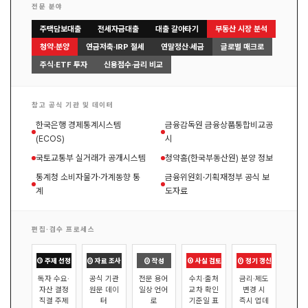
전문 분야
주택담보대출
전세자금대출
대출 갈아타기
부동산 시장 분석
청약·분양
연금저축·IRP 절세
연말정산·세금
글로벌 매크로
주식·ETF 투자
신용점수·금리 비교
참고 공식 기관 및 데이터
한국은행 경제통계시스템
금융감독원 금융상품통합비교공
(ECOS)
시
국토교통부 실거래가 공개시스템
청약홈(한국부동산원) 분양 정보
통계청 소비자물가·가계동향 통
금융위원회·기획재정부 공식 보
계
도자료
편집·검수 프로세스
① 주제 선정
② 자료 조사
③ 작성
④ 사실 검토
⑤ 정기 갱신
독자 수요·
공식 기관
전문 용어
수치·출처
금리·제도
자산 결정
원문 데이
일상 언어
교차 확인
변경 시
직결 주제
터
로
기준일 표
즉시 업데