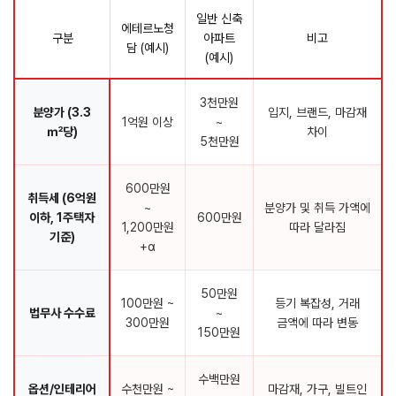
일반 신축
에테르노청
구분
아파트
비고
담 (예시)
(예시)
3천만원
분양가 (3.3
입지, 브랜드, 마감재
1억원 이상
~
㎡당)
차이
5천만원
600만원
취득세 (6억원
~
분양가 및 취득 가액에
이하, 1주택자
600만원
1,200만원
따라 달라짐
기준)
+α
50만원
100만원 ~
등기 복잡성, 거래
법무사 수수료
~
300만원
금액에 따라 변동
150만원
수백만원
옵션/인테리어
수천만원 ~
마감재, 가구, 빌트인