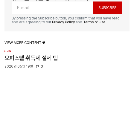
SUBSCRIBE
By pressing the Subscribe button, you confirm that you have read
and are agreeing to our
Privacy Policy
and
Terms of Use
VIEW MORE CONTENT ♥️
금융
오피스텔 취득세 절세 팁
2026년 05월 19일
0