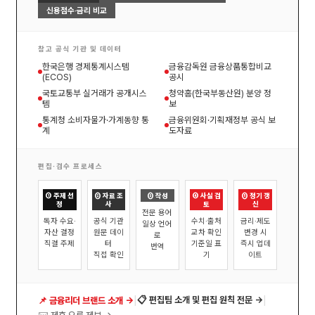
신용점수·금리 비교
참고 공식 기관 및 데이터
한국은행 경제통계시스템
금융감독원 금융상품통합비교
(ECOS)
공시
국토교통부 실거래가 공개시스
청약홈(한국부동산원) 분양 정
템
보
통계청 소비자물가·가계동향 통
금융위원회·기획재정부 공식 보
계
도자료
편집·검수 프로세스
① 주제 선
② 자료 조
③ 작성
④ 사실 검
⑤ 정기 갱
정
사
토
신
전문 용어
독자 수요·
공식 기관
수치·출처
금리·제도
일상 언어
자산 결정
원문 데이
교차 확인
변경 시
로
직결 주제
터
기준일 표
즉시 업데
번역
직접 확인
기
이트
|
|
📋 편집팀 소개 및 편집 원칙 전문 →
📌 금융리더 브랜드 소개 →