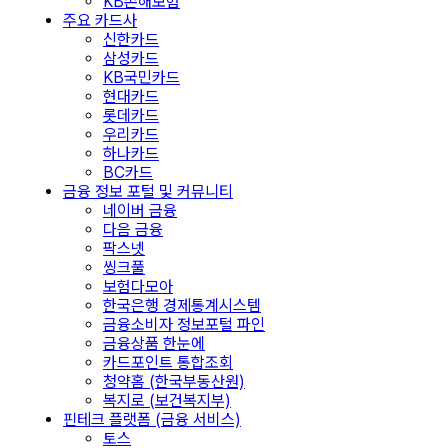
KB손해보험
주요 카드사
신한카드
삼성카드
KB국민카드
현대카드
롯데카드
우리카드
하나카드
BC카드
금융 정보 포털 및 커뮤니티
네이버 금융
다음 금융
팍스넷
씽크풀
보험다모아
한국은행 경제통계시스템
금융소비자 정보포털 파인
금융상품 한눈에
카드포인트 통합조회
청약홈 (한국부동산원)
복지로 (보건복지부)
핀테크 플랫폼 (금융 서비스)
토스