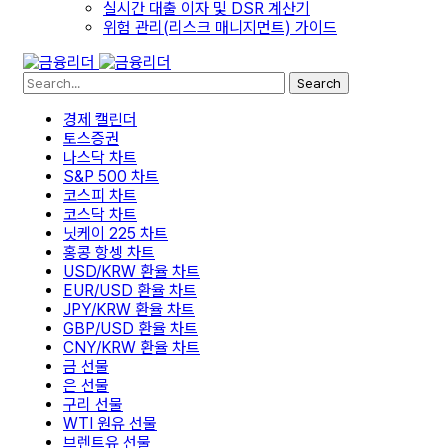
실시간 대출 이자 및 DSR 계산기
위험 관리(리스크 매니지먼트) 가이드
Search
경제 캘린더
토스증권
나스닥 차트
S&P 500 차트
코스피 차트
코스닥 차트
닛케이 225 차트
홍콩 항셍 차트
USD/KRW 환율 차트
EUR/USD 환율 차트
JPY/KRW 환율 차트
GBP/USD 환율 차트
CNY/KRW 환율 차트
금 선물
은 선물
구리 선물
WTI 원유 선물
브렌트유 선물