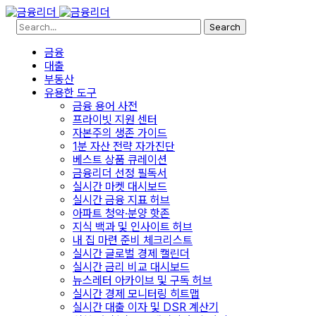
Search
금융
대출
부동산
유용한 도구
금융 용어 사전
프라이빗 지원 센터
자본주의 생존 가이드
1분 자산 전략 자가진단
베스트 상품 큐레이션
금융리더 선정 필독서
실시간 마켓 대시보드
실시간 금융 지표 허브
아파트 청약·분양 핫존
지식 백과 및 인사이트 허브
내 집 마련 준비 체크리스트
실시간 글로벌 경제 캘린더
실시간 금리 비교 대시보드
뉴스레터 아카이브 및 구독 허브
실시간 경제 모니터링 히트맵
실시간 대출 이자 및 DSR 계산기