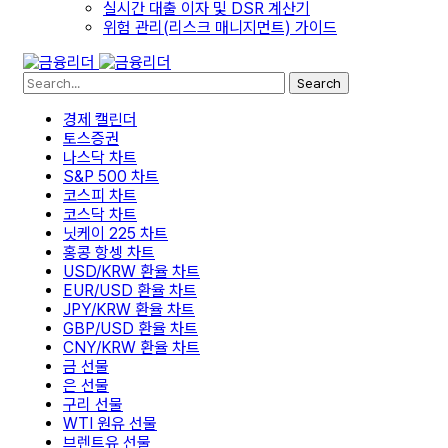
실시간 대출 이자 및 DSR 계산기
위험 관리(리스크 매니지먼트) 가이드
Search
경제 캘린더
토스증권
나스닥 차트
S&P 500 차트
코스피 차트
코스닥 차트
닛케이 225 차트
홍콩 항셍 차트
USD/KRW 환율 차트
EUR/USD 환율 차트
JPY/KRW 환율 차트
GBP/USD 환율 차트
CNY/KRW 환율 차트
금 선물
은 선물
구리 선물
WTI 원유 선물
브렌트유 선물