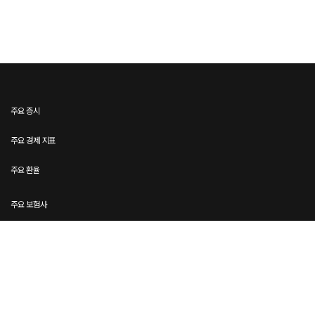
주요 증시
주요 경제 지표
주요 환율
주요 보험사
주요 카드사
금융 정보 포털 및 커뮤니티
핀테크 플랫폼 (금융 서비스)
신용정보회사 및 법률·세무