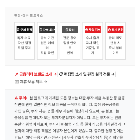
편집·검수 프로세스
① 주제 선정
② 자료 조사
③ 작성
④ 사실 검토
⑤ 정기 갱신
독자 수요·
공식 기관
전문 용어
수치·출처
금리·제도
자산 결정
원문 데이
일상 언어
교차 확인
변경 시
직결 주제
터
로
기준일 표
즉시 업데
직접 확인
번역
기
이트
|
|
📌 금융리더 브랜드 소개 →
📋 편집팀 소개 및 편집 원칙 전문 →
✉️ 제휴·오류 제보 →
⚠️ 주의:
본 블로그에 게재된 모든 정보는 대출·투자·세금·부동산 등 금융
전반에 관한 일반적인 정보 제공을 목적으로 합니다. 특정 금융상품의
가입 권유, 투자 자문, 법률·세무 자문에 해당하지 않으며, 본 블로그는
금융상품 판매업자 또는 투자자문업자가 아닙니다. 모든 투자에는 원금
손실의 위험이 따르며, 투자·대출·보험 가입 등 일체의 금융 의사결정과 그
결과에 대한 최종 책임은 이용자 본인에게 있습니다. 중요한 결정 전에는
반드시 해당 금융기관과 전문가(세무사·변호사·투자상담사 등)의 확인을