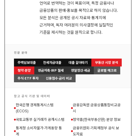
언어로 번역하는 것이 목표이며, 특정 금융사나
금융상품의 판매·홍보를 목적으로 하지 않습니다.
모든 분석은 공개된 공시 자료와 통계치에
근거하며, 독자 여러분의 의사결정에 실질적인
기준을 제시하는 것을 원칙으로 합니다.
전문 분야
주택담보대출
전세자금대출
대출 갈아타기
부동산 시장 분석
청약·분양
연금저축·IRP 절세
연말정산·세금
글로벌 매크로
주식·ETF 투자
신용점수·금리 비교
참고 공식 기관 및 데이터
한국은행 경제통계시스템
금융감독원 금융상품통합비교공
(ECOS)
시
국토교통부 실거래가 공개시스템
청약홈(한국부동산원) 분양 정보
통계청 소비자물가·가계동향 통
금융위원회·기획재정부 공식 보
계
도자료