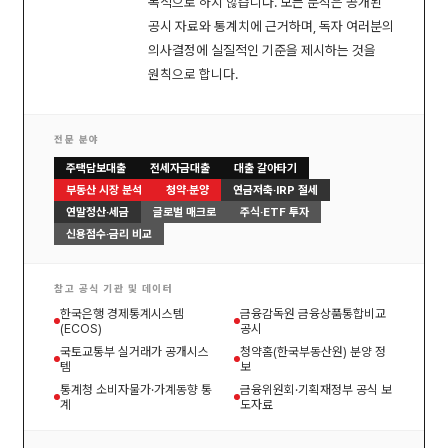
목적으로 하지 않습니다. 모든 분석은 공개된
공시 자료와 통계치에 근거하며, 독자 여러분의
의사결정에 실질적인 기준을 제시하는 것을
원칙으로 합니다.
전문 분야
주택담보대출
전세자금대출
대출 갈아타기
부동산 시장 분석
청약·분양
연금저축·IRP 절세
연말정산·세금
글로벌 매크로
주식·ETF 투자
신용점수·금리 비교
참고 공식 기관 및 데이터
한국은행 경제통계시스템
금융감독원 금융상품통합비교
(ECOS)
공시
국토교통부 실거래가 공개시스
청약홈(한국부동산원) 분양 정
템
보
통계청 소비자물가·가계동향 통
금융위원회·기획재정부 공식 보
계
도자료