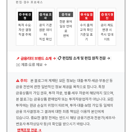
편집·검수 프로세스
① 주제 선
② 자료 조
③ 작성
④ 사실 검
⑤ 정기 갱
정
사
토
신
전문 용어
독자 수요·
공식 기관
수치·출처
금리·제도
일상 언어
자산 결정
원문 데이
교차 확인
변경 시
로
직결 주제
터
기준일 표
즉시 업데
번역
직접 확인
기
이트
|
|
📋 편집팀 소개 및 편집 원칙 전문 →
📌 금융리더 브랜드 소개 →
✉️ 제휴·오류 제보 →
⚠️ 주의:
본 블로그에 게재된 모든 정보는 대출·투자·세금·부동산 등
금융 전반에 관한 일반적인 정보 제공을 목적으로 합니다. 특정
금융상품의 가입 권유, 투자 자문, 법률·세무 자문에 해당하지 않으며,
본 블로그는 금융상품 판매업자 또는 투자자문업자가 아닙니다. 모든
투자에는 원금 손실의 위험이 따르며, 투자·대출·보험 가입 등 일체의
금융 의사결정과 그 결과에 대한 최종 책임은 이용자 본인에게
있습니다. 중요한 결정 전에는 반드시 해당 금융기관과 전문가(세무사·
변호사·투자상담사 등)의 확인을 받으시기 바랍니다.
면책조항 전문 →