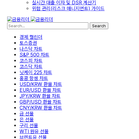
실시간 대출 이자 및 DSR 계산기
위험 관리(리스크 매니지먼트) 가이드
Search
경제 캘린더
토스증권
나스닥 차트
S&P 500 차트
코스피 차트
코스닥 차트
닛케이 225 차트
홍콩 항셍 차트
USD/KRW 환율 차트
EUR/USD 환율 차트
JPY/KRW 환율 차트
GBP/USD 환율 차트
CNY/KRW 환율 차트
금 선물
은 선물
구리 선물
WTI 원유 선물
브렌트유 선물