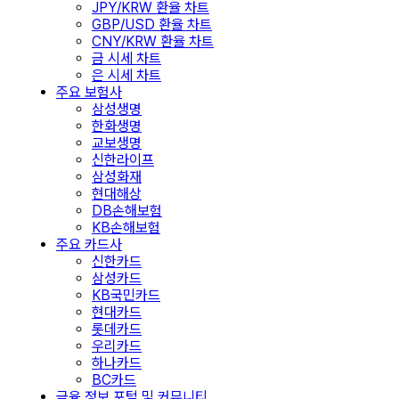
JPY/KRW 환율 차트
GBP/USD 환율 차트
CNY/KRW 환율 차트
금 시세 차트
은 시세 차트
주요 보험사
삼성생명
한화생명
교보생명
신한라이프
삼성화재
현대해상
DB손해보험
KB손해보험
주요 카드사
신한카드
삼성카드
KB국민카드
현대카드
롯데카드
우리카드
하나카드
BC카드
금융 정보 포털 및 커뮤니티