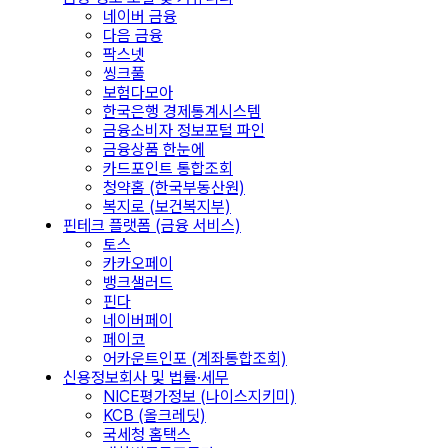
네이버 금융
다음 금융
팍스넷
씽크풀
보험다모아
한국은행 경제통계시스템
금융소비자 정보포털 파인
금융상품 한눈에
카드포인트 통합조회
청약홈 (한국부동산원)
복지로 (보건복지부)
핀테크 플랫폼 (금융 서비스)
토스
카카오페이
뱅크샐러드
핀다
네이버페이
페이코
어카운트인포 (계좌통합조회)
신용정보회사 및 법률·세무
NICE평가정보 (나이스지키미)
KCB (올크레딧)
국세청 홈택스