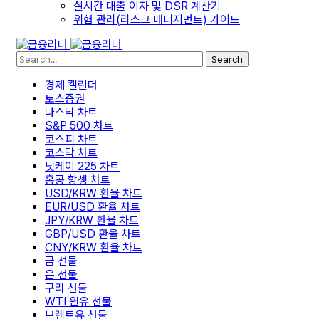
실시간 대출 이자 및 DSR 계산기
위험 관리(리스크 매니지먼트) 가이드
Search
경제 캘린더
토스증권
나스닥 차트
S&P 500 차트
코스피 차트
코스닥 차트
닛케이 225 차트
홍콩 항셍 차트
USD/KRW 환율 차트
EUR/USD 환율 차트
JPY/KRW 환율 차트
GBP/USD 환율 차트
CNY/KRW 환율 차트
금 선물
은 선물
구리 선물
WTI 원유 선물
브렌트유 선물