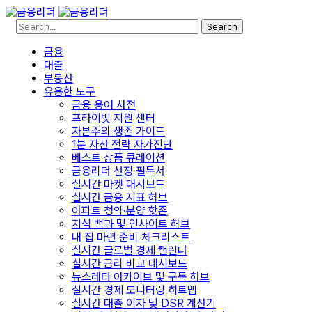
Search
금융
대출
부동산
유용한 도구
금융 용어 사전
프라이빗 지원 센터
자본주의 생존 가이드
1분 자산 전략 자가진단
베스트 상품 큐레이션
금융리더 선정 필독서
실시간 마켓 대시보드
실시간 금융 지표 허브
아파트 청약·분양 핫존
지식 백과 및 인사이트 허브
내 집 마련 준비 체크리스트
실시간 글로벌 경제 캘린더
실시간 금리 비교 대시보드
뉴스레터 아카이브 및 구독 허브
실시간 경제 모니터링 히트맵
실시간 대출 이자 및 DSR 계산기