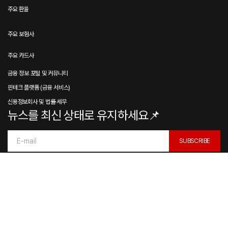
주요 환율
주요 보험사
주요 카드사
금융 정보 포털 및 커뮤니티
핀테크 플랫폼 (금융 서비스)
신용정보회사 및 법률·세무
뉴스를 최신 상태로 유지하세요📌
SUBSCRIBE
By pressing the Subscribe button, you confirm that you have read and are
agreeing to our
Privacy Policy
and
Terms of Use
© NEWSREADER. ALL RIGHTS RESERVED.
개인정보 처리방침
대출 종합 가이드
부동산·청약 종합 가이드
보험 종합 가이드