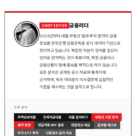
핑백:
대부업대출 잘되는곳 대부 업체 대출 상품 조건 정리
(2024년)
금융리더
CHIEF EDITOR
핑백:
골든캐피탈대부 솔직 후기 및 조건 완벽 분석 (무직
2023년부터 대출·부동산·절세·투자 분야의 금융
자, 연체자 가능할까?)
정보를 한국은행·금융감독원 공식 데이터 기반으로
정리하고 있습니다. 복잡한 자본의 언어를 일상의
언어로 번역하는 것이 목표이며, 특정 금융사나
핑백:
MSI 대부 2025 최신 후기, 조건, 한도, 부결 사유 완
금융상품의 판매·홍보를 목적으로 하지 않습니다.
벽 분석
모든 분석은 공개된 공시 자료와 통계치에
근거하며, 독자 여러분의 의사결정에 실질적인
기준을 제시하는 것을 원칙으로 합니다.
전문 분야
주택담보대출
전세자금대출
대출 갈아타기
부동산 시장 분석
청약·분양
연금저축·IRP 절세
연말정산·세금
글로벌 매크로
주식·ETF 투자
신용점수·금리 비교