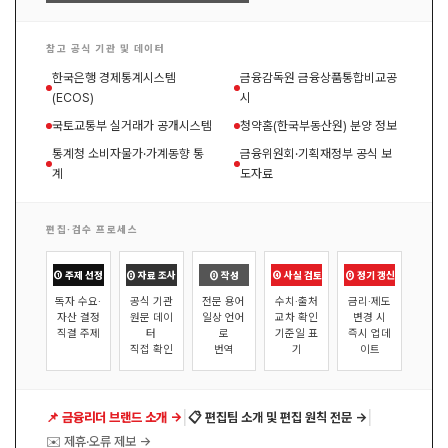
참고 공식 기관 및 데이터
한국은행 경제통계시스템
금융감독원 금융상품통합비교공
(ECOS)
시
국토교통부 실거래가 공개시스템
청약홈(한국부동산원) 분양 정보
통계청 소비자물가·가계동향 통
금융위원회·기획재정부 공식 보
계
도자료
편집·검수 프로세스
① 주제 선정
② 자료 조사
③ 작성
④ 사실 검토
⑤ 정기 갱신
독자 수요·
공식 기관
전문 용어
수치·출처
금리·제도
자산 결정
원문 데이
일상 언어
교차 확인
변경 시
직결 주제
터
로
기준일 표
즉시 업데
직접 확인
번역
기
이트
|
|
📌 금융리더 브랜드 소개 →
📋 편집팀 소개 및 편집 원칙 전문 →
✉️ 제휴·오류 제보 →