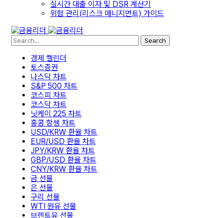
실시간 대출 이자 및 DSR 계산기
위험 관리(리스크 매니지먼트) 가이드
Search
경제 캘린더
토스증권
나스닥 차트
S&P 500 차트
코스피 차트
코스닥 차트
닛케이 225 차트
홍콩 항셍 차트
USD/KRW 환율 차트
EUR/USD 환율 차트
JPY/KRW 환율 차트
GBP/USD 환율 차트
CNY/KRW 환율 차트
금 선물
은 선물
구리 선물
WTI 원유 선물
브렌트유 선물