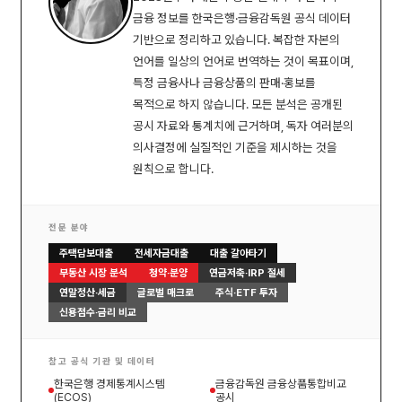
금융 정보를 한국은행·금융감독원 공식 데이터
기반으로 정리하고 있습니다. 복잡한 자본의
언어를 일상의 언어로 번역하는 것이 목표이며,
특정 금융사나 금융상품의 판매·홍보를
목적으로 하지 않습니다. 모든 분석은 공개된
공시 자료와 통계치에 근거하며, 독자 여러분의
의사결정에 실질적인 기준을 제시하는 것을
원칙으로 합니다.
전문 분야
주택담보대출
전세자금대출
대출 갈아타기
부동산 시장 분석
청약·분양
연금저축·IRP 절세
연말정산·세금
글로벌 매크로
주식·ETF 투자
신용점수·금리 비교
참고 공식 기관 및 데이터
한국은행 경제통계시스템
금융감독원 금융상품통합비교
(ECOS)
공시