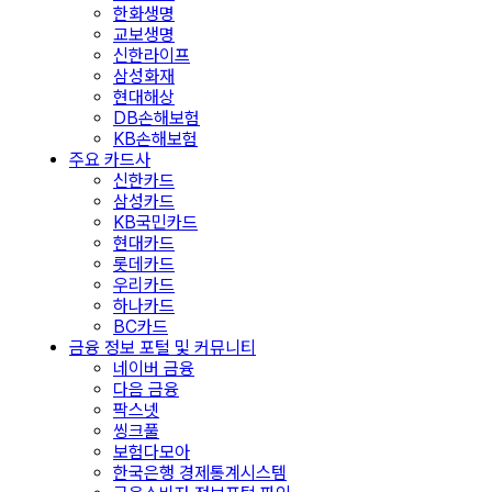
한화생명
교보생명
신한라이프
삼성화재
현대해상
DB손해보험
KB손해보험
주요 카드사
신한카드
삼성카드
KB국민카드
현대카드
롯데카드
우리카드
하나카드
BC카드
금융 정보 포털 및 커뮤니티
네이버 금융
다음 금융
팍스넷
씽크풀
보험다모아
한국은행 경제통계시스템