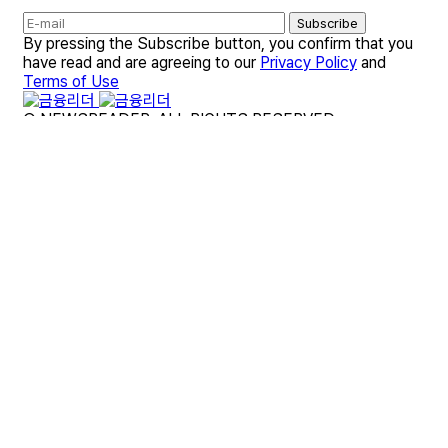
Subscribe
By pressing the Subscribe button, you confirm that you
have read and are agreeing to our
Privacy Policy
and
Terms of Use
© NEWSREADER. ALL RIGHTS RESERVED.
개인정보 처리방침
대출 종합 가이드
부동산·청약 종합 가이드
보험 종합 가이드
세금·연말정산 종합 가이드
사이트 이용약관
금융리더 브랜드 소개
금융리더 제휴 및 문의
뉴스레터
면책조항
편집팀 소개