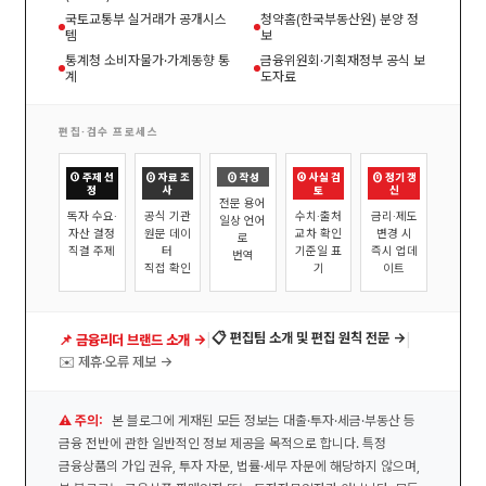
국토교통부 실거래가 공개시스
청약홈(한국부동산원) 분양 정
템
보
통계청 소비자물가·가계동향 통
금융위원회·기획재정부 공식 보
계
도자료
편집·검수 프로세스
① 주제 선
② 자료 조
③ 작성
④ 사실 검
⑤ 정기 갱
정
사
토
신
전문 용어
독자 수요·
공식 기관
수치·출처
금리·제도
일상 언어
자산 결정
원문 데이
교차 확인
변경 시
로
직결 주제
터
기준일 표
즉시 업데
번역
직접 확인
기
이트
|
|
📋 편집팀 소개 및 편집 원칙 전문 →
📌 금융리더 브랜드 소개 →
✉️ 제휴·오류 제보 →
⚠️ 주의:
본 블로그에 게재된 모든 정보는 대출·투자·세금·부동산 등
금융 전반에 관한 일반적인 정보 제공을 목적으로 합니다. 특정
금융상품의 가입 권유, 투자 자문, 법률·세무 자문에 해당하지 않으며,