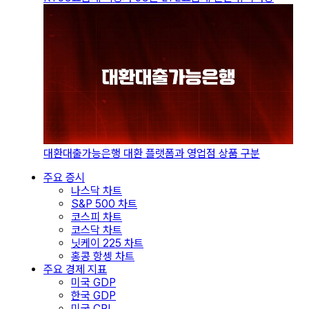
대환대출가능은행 대환 플랫폼과 영업점 상품 구분
주요 증시
나스닥 차트
S&P 500 차트
코스피 차트
코스닥 차트
닛케이 225 차트
홍콩 항셍 차트
주요 경제 지표
미국 GDP
한국 GDP
미국 CPI