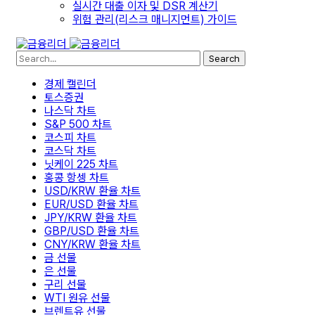
실시간 대출 이자 및 DSR 계산기
위험 관리(리스크 매니지먼트) 가이드
Search
경제 캘린더
토스증권
나스닥 차트
S&P 500 차트
코스피 차트
코스닥 차트
닛케이 225 차트
홍콩 항셍 차트
USD/KRW 환율 차트
EUR/USD 환율 차트
JPY/KRW 환율 차트
GBP/USD 환율 차트
CNY/KRW 환율 차트
금 선물
은 선물
구리 선물
WTI 원유 선물
브렌트유 선물