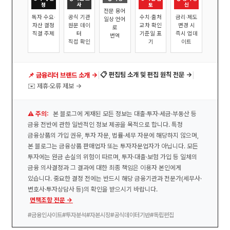
정
사
토
신
전문 용어
독자 수요·
공식 기관
수치·출처
금리·제도
일상 언어
자산 결정
원문 데이
교차 확인
변경 시
로
직결 주제
터
기준일 표
즉시 업데
번역
직접 확인
기
이트
|
|
📋 편집팀 소개 및 편집 원칙 전문 →
📌 금융리더 브랜드 소개 →
✉️ 제휴·오류 제보 →
⚠️ 주의:
본 블로그에 게재된 모든 정보는 대출·투자·세금·부동산 등
금융 전반에 관한 일반적인 정보 제공을 목적으로 합니다. 특정
금융상품의 가입 권유, 투자 자문, 법률·세무 자문에 해당하지 않으며,
본 블로그는 금융상품 판매업자 또는 투자자문업자가 아닙니다. 모든
투자에는 원금 손실의 위험이 따르며, 투자·대출·보험 가입 등 일체의
금융 의사결정과 그 결과에 대한 최종 책임은 이용자 본인에게
있습니다. 중요한 결정 전에는 반드시 해당 금융기관과 전문가(세무사·
변호사·투자상담사 등)의 확인을 받으시기 바랍니다.
면책조항 전문 →
#금융인사이트
#투자분석
#자본시장
#공식데이터기반
#독립편집