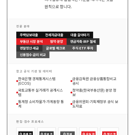
원칙으로 합니다.
전문 분야
주택담보대출
전세자금대출
대출 갈아타기
부동산 시장 분석
청약·분양
연금저축·IRP 절세
연말정산·세금
글로벌 매크로
주식·ETF 투자
신용점수·금리 비교
참고 공식 기관 및 데이터
한국은행 경제통계시스템
금융감독원 금융상품통합비교
(ECOS)
공시
국토교통부 실거래가 공개시스
청약홈(한국부동산원) 분양 정
템
보
통계청 소비자물가·가계동향 통
금융위원회·기획재정부 공식 보
계
도자료
편집·검수 프로세스
① 주제 선
② 자료 조
③ 작성
④ 사실 검
⑤ 정기 갱