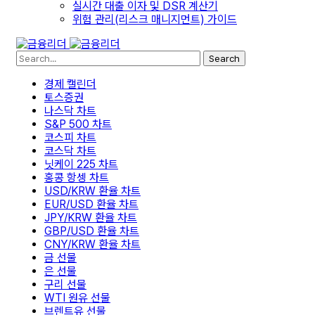
실시간 대출 이자 및 DSR 계산기
위험 관리(리스크 매니지먼트) 가이드
Search
경제 캘린더
토스증권
나스닥 차트
S&P 500 차트
코스피 차트
코스닥 차트
닛케이 225 차트
홍콩 항셍 차트
USD/KRW 환율 차트
EUR/USD 환율 차트
JPY/KRW 환율 차트
GBP/USD 환율 차트
CNY/KRW 환율 차트
금 선물
은 선물
구리 선물
WTI 원유 선물
브렌트유 선물