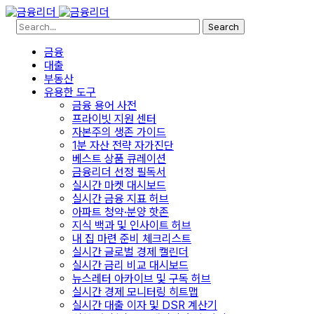
Search
금융
대출
부동산
유용한 도구
금융 용어 사전
프라이빗 지원 센터
자본주의 생존 가이드
1분 자산 전략 자가진단
베스트 상품 큐레이션
금융리더 선정 필독서
실시간 마켓 대시보드
실시간 금융 지표 허브
아파트 청약·분양 핫존
지식 백과 및 인사이트 허브
내 집 마련 준비 체크리스트
실시간 글로벌 경제 캘린더
실시간 금리 비교 대시보드
뉴스레터 아카이브 및 구독 허브
실시간 경제 모니터링 히트맵
실시간 대출 이자 및 DSR 계산기