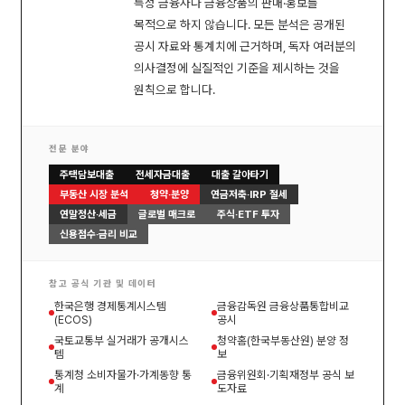
특정 금융사나 금융상품의 판매·홍보를
목적으로 하지 않습니다. 모든 분석은 공개된
공시 자료와 통계치에 근거하며, 독자 여러분의
의사결정에 실질적인 기준을 제시하는 것을
원칙으로 합니다.
전문 분야
주택담보대출
전세자금대출
대출 갈아타기
부동산 시장 분석
청약·분양
연금저축·IRP 절세
연말정산·세금
글로벌 매크로
주식·ETF 투자
신용점수·금리 비교
참고 공식 기관 및 데이터
한국은행 경제통계시스템
금융감독원 금융상품통합비교
(ECOS)
공시
국토교통부 실거래가 공개시스
청약홈(한국부동산원) 분양 정
템
보
통계청 소비자물가·가계동향 통
금융위원회·기획재정부 공식 보
계
도자료