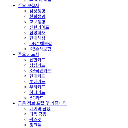
은 시세 차트
주요 보험사
삼성생명
한화생명
교보생명
신한라이프
삼성화재
현대해상
DB손해보험
KB손해보험
주요 카드사
신한카드
삼성카드
KB국민카드
현대카드
롯데카드
우리카드
하나카드
BC카드
금융 정보 포털 및 커뮤니티
네이버 금융
다음 금융
팍스넷
씽크풀