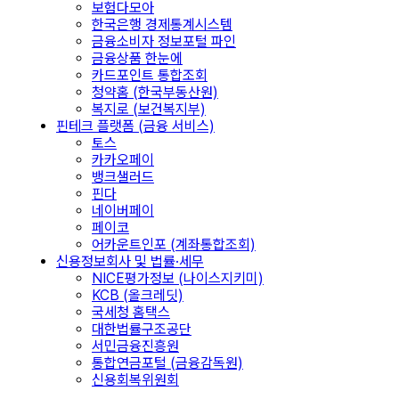
보험다모아
한국은행 경제통계시스템
금융소비자 정보포털 파인
금융상품 한눈에
카드포인트 통합조회
청약홈 (한국부동산원)
복지로 (보건복지부)
핀테크 플랫폼 (금융 서비스)
토스
카카오페이
뱅크샐러드
핀다
네이버페이
페이코
어카운트인포 (계좌통합조회)
신용정보회사 및 법률·세무
NICE평가정보 (나이스지키미)
KCB (올크레딧)
국세청 홈택스
대한법률구조공단
서민금융진흥원
통합연금포털 (금융감독원)
신용회복위원회