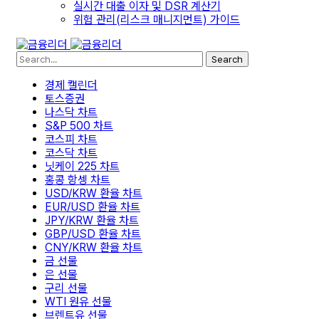
실시간 대출 이자 및 DSR 계산기
위험 관리(리스크 매니지먼트) 가이드
Search
경제 캘린더
토스증권
나스닥 차트
S&P 500 차트
코스피 차트
코스닥 차트
닛케이 225 차트
홍콩 항셍 차트
USD/KRW 환율 차트
EUR/USD 환율 차트
JPY/KRW 환율 차트
GBP/USD 환율 차트
CNY/KRW 환율 차트
금 선물
은 선물
구리 선물
WTI 원유 선물
브렌트유 선물