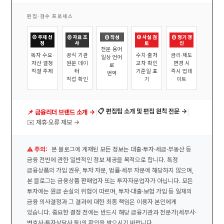
편집·검수 프로세스
① 주제 선
② 자료 조
③ 작성
④ 사실 검
⑤ 정기 갱
정
사
토
신
전문 용어
독자 수요·
공식 기관
수치·출처
금리·제도
일상 언어
자산 결정
원문 데이
교차 확인
변경 시
로
직결 주제
터
기준일 표
즉시 업데
번역
직접 확인
기
이트
|
|
📋 편집팀 소개 및 편집 원칙 전문 →
📌 금융리더 브랜드 소개 →
✉️ 제휴·오류 제보 →
⚠️ 주의:
본 블로그에 게재된 모든 정보는 대출·투자·세금·부동산 등
금융 전반에 관한 일반적인 정보 제공을 목적으로 합니다. 특정
금융상품의 가입 권유, 투자 자문, 법률·세무 자문에 해당하지 않으며,
본 블로그는 금융상품 판매업자 또는 투자자문업자가 아닙니다. 모든
투자에는 원금 손실의 위험이 따르며, 투자·대출·보험 가입 등 일체의
금융 의사결정과 그 결과에 대한 최종 책임은 이용자 본인에게
있습니다. 중요한 결정 전에는 반드시 해당 금융기관과 전문가(세무사·
변호사·투자상담사 등)의 확인을 받으시기 바랍니다.