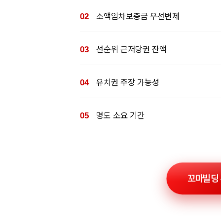
소액임차보증금 우선변제
선순위 근저당권 잔액
유치권 주장 가능성
명도 소요 기간
꼬마빌딩 