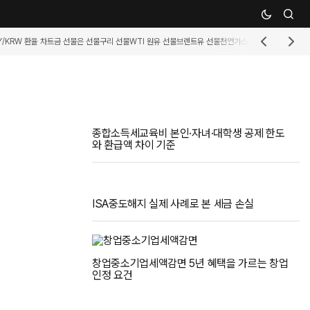
Y/KRW 환율 차트
금 선물
은 선물
구리 선물
WTI 원유 선물
브렌트유 선물
천연가스 선물
휘발유 선물
커
종합소득세교육비 본인·자녀·대학생 공제 한도
와 환급액 차이 기준
ISA중도해지 실제 사례로 본 세금 손실
창업중소기업세액감면 5년 혜택을 가르는 창업
인정 요건