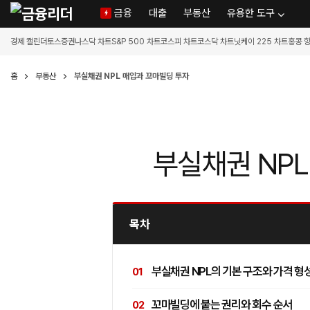
금융
대출
부동산
유용한 도구
경제 캘린더
토스증권
나스닥 차트
S&P 500 차트
코스피 차트
코스닥 차트
닛케이 225 차트
홍콩 
홈
부동산
부실채권 NPL 매입과 꼬마빌딩 투자
부실채권 NP
목차
부실채권 NPL의 기본 구조와 가격 형
꼬마빌딩에 붙는 권리와 회수 순서