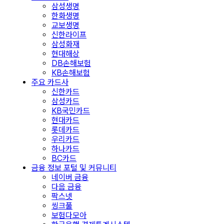
삼성생명
한화생명
교보생명
신한라이프
삼성화재
현대해상
DB손해보험
KB손해보험
주요 카드사
신한카드
삼성카드
KB국민카드
현대카드
롯데카드
우리카드
하나카드
BC카드
금융 정보 포털 및 커뮤니티
네이버 금융
다음 금융
팍스넷
씽크풀
보험다모아