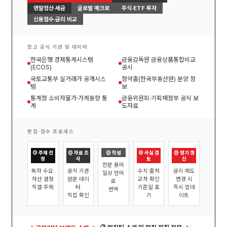
연말정산·세금
글로벌 매크로
주식·ETF 투자
신용점수·금리 비교
참고 공식 기관 및 데이터
한국은행 경제통계시스템
금융감독원 금융상품통합비교
(ECOS)
공시
국토교통부 실거래가 공개시스
청약홈(한국부동산원) 분양 정
템
보
통계청 소비자물가·가계동향 통
금융위원회·기획재정부 공식 보
계
도자료
편집·검수 프로세스
① 주제 선
② 자료 조
③ 작성
④ 사실 검
⑤ 정기 갱
정
사
토
신
전문 용어
독자 수요·
공식 기관
수치·출처
금리·제도
일상 언어
자산 결정
원문 데이
교차 확인
변경 시
로
직결 주제
터
기준일 표
즉시 업데
번역
직접 확인
기
이트