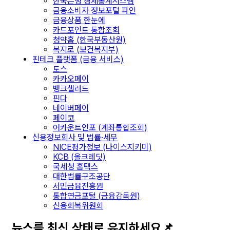
한국은행 경제통계시스템
금융소비자 정보포털 파인
금융상품 한눈에
카드포인트 통합조회
청약홈 (한국부동산원)
복지로 (보건복지부)
핀테크 플랫폼 (금융 서비스)
토스
카카오페이
뱅크샐러드
핀다
네이버페이
페이코
어카운트인포 (계좌통합조회)
신용정보회사 및 법률·세무
NICE평가정보 (나이스지키미)
KCB (올크레딧)
국세청 홈택스
대한법률구조공단
서민금융진흥원
통합연금포털 (금융감독원)
신용회복위원회
뉴스를 최신 상태로 유지하세요📌