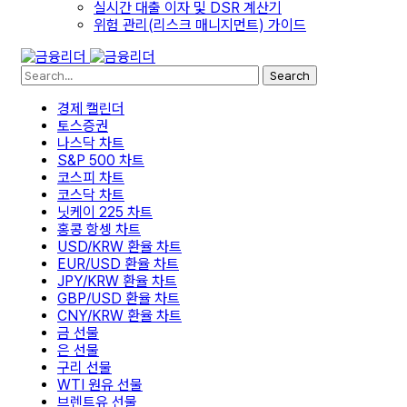
실시간 대출 이자 및 DSR 계산기
위험 관리(리스크 매니지먼트) 가이드
Search
경제 캘린더
토스증권
나스닥 차트
S&P 500 차트
코스피 차트
코스닥 차트
닛케이 225 차트
홍콩 항셍 차트
USD/KRW 환율 차트
EUR/USD 환율 차트
JPY/KRW 환율 차트
GBP/USD 환율 차트
CNY/KRW 환율 차트
금 선물
은 선물
구리 선물
WTI 원유 선물
브렌트유 선물