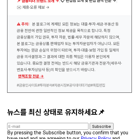
|
|
📋 편집팀 소개 및 편집 원칙 전문 →
📌 금융리더 브랜드 소개 →
✉️ 제휴·오류 제보 →
⚠️ 주의:
본 블로그에 게재된 모든 정보는 대출·투자·세금·부동산 등
금융 전반에 관한 일반적인 정보 제공을 목적으로 합니다. 특정
금융상품의 가입 권유, 투자 자문, 법률·세무 자문에 해당하지 않으며,
본 블로그는 금융상품 판매업자 또는 투자자문업자가 아닙니다. 모든
투자에는 원금 손실의 위험이 따르며, 투자·대출·보험 가입 등 일체의
금융 의사결정과 그 결과에 대한 최종 책임은 이용자 본인에게
있습니다. 중요한 결정 전에는 반드시 해당 금융기관과 전문가(세무사·
변호사·투자상담사 등)의 확인을 받으시기 바랍니다.
면책조항 전문 →
#금융인사이트
#투자분석
#자본시장
#공식데이터기반
#독립편집
뉴스를 최신 상태로 유지하세요📌
Subscribe
By pressing the Subscribe button, you confirm that you
have read and are agreeing to our
Privacy Policy
and