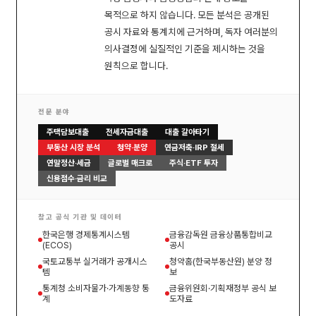
목적으로 하지 않습니다. 모든 분석은 공개된
공시 자료와 통계치에 근거하며, 독자 여러분의
의사결정에 실질적인 기준을 제시하는 것을
원칙으로 합니다.
전문 분야
주택담보대출
전세자금대출
대출 갈아타기
부동산 시장 분석
청약·분양
연금저축·IRP 절세
연말정산·세금
글로벌 매크로
주식·ETF 투자
신용점수·금리 비교
참고 공식 기관 및 데이터
한국은행 경제통계시스템
금융감독원 금융상품통합비교
(ECOS)
공시
국토교통부 실거래가 공개시스
청약홈(한국부동산원) 분양 정
템
보
통계청 소비자물가·가계동향 통
금융위원회·기획재정부 공식 보
계
도자료