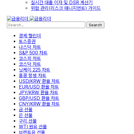
실시간 대출 이자 및 DSR 계산기
위험 관리(리스크 매니지먼트) 가이드
Search
경제 캘린더
토스증권
나스닥 차트
S&P 500 차트
코스피 차트
코스닥 차트
닛케이 225 차트
홍콩 항셍 차트
USD/KRW 환율 차트
EUR/USD 환율 차트
JPY/KRW 환율 차트
GBP/USD 환율 차트
CNY/KRW 환율 차트
금 선물
은 선물
구리 선물
WTI 원유 선물
브렌트유 선물