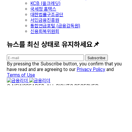
KCB (올크레딧)
국세청 홈택스
대한법률구조공단
서민금융진흥원
통합연금포털 (금융감독원)
신용회복위원회
뉴스를 최신 상태로 유지하세요📌
Subscribe
By pressing the Subscribe button, you confirm that you
have read and are agreeing to our
Privacy Policy
and
Terms of Use
© NEWSREADER. ALL RIGHTS RESERVED.
개인정보 처리방침
대출 종합 가이드
부동산·청약 종합 가이드
보험 종합 가이드
세금·연말정산 종합 가이드
사이트 이용약관
금융리더 브랜드 소개