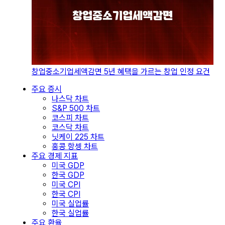
창업중소기업세액감면 5년 혜택을 가르는 창업 인정 요건
주요 증시
나스닥 차트
S&P 500 차트
코스피 차트
코스닥 차트
닛케이 225 차트
홍콩 항셍 차트
주요 경제 지표
미국 GDP
한국 GDP
미국 CPI
한국 CPI
미국 실업률
한국 실업률
주요 환율