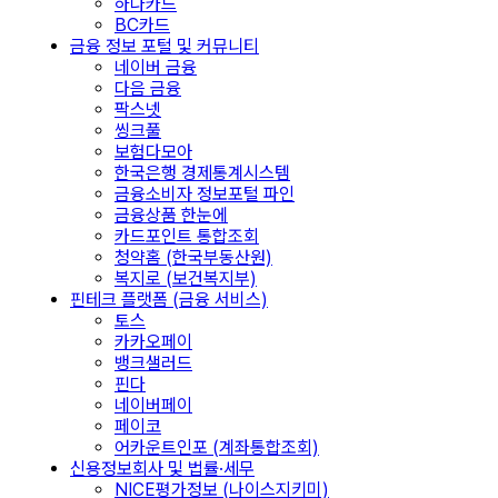
하나카드
BC카드
금융 정보 포털 및 커뮤니티
네이버 금융
다음 금융
팍스넷
씽크풀
보험다모아
한국은행 경제통계시스템
금융소비자 정보포털 파인
금융상품 한눈에
카드포인트 통합조회
청약홈 (한국부동산원)
복지로 (보건복지부)
핀테크 플랫폼 (금융 서비스)
토스
카카오페이
뱅크샐러드
핀다
네이버페이
페이코
어카운트인포 (계좌통합조회)
신용정보회사 및 법률·세무
NICE평가정보 (나이스지키미)