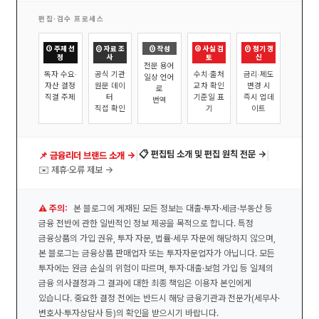
편집·검수 프로세스
① 주제 선
② 자료 조
③ 작성
④ 사실 검
⑤ 정기 갱
정
사
토
신
전문 용어
독자 수요·
공식 기관
수치·출처
금리·제도
일상 언어
자산 결정
원문 데이
교차 확인
변경 시
로
직결 주제
터
기준일 표
즉시 업데
번역
직접 확인
기
이트
|
|
📋 편집팀 소개 및 편집 원칙 전문 →
📌 금융리더 브랜드 소개 →
✉️ 제휴·오류 제보 →
⚠️ 주의:
본 블로그에 게재된 모든 정보는 대출·투자·세금·부동산 등
금융 전반에 관한 일반적인 정보 제공을 목적으로 합니다. 특정
금융상품의 가입 권유, 투자 자문, 법률·세무 자문에 해당하지 않으며,
본 블로그는 금융상품 판매업자 또는 투자자문업자가 아닙니다. 모든
투자에는 원금 손실의 위험이 따르며, 투자·대출·보험 가입 등 일체의
금융 의사결정과 그 결과에 대한 최종 책임은 이용자 본인에게
있습니다. 중요한 결정 전에는 반드시 해당 금융기관과 전문가(세무사·
변호사·투자상담사 등)의 확인을 받으시기 바랍니다.