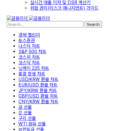
실시간 대출 이자 및 DSR 계산기
위험 관리(리스크 매니지먼트) 가이드
Search
경제 캘린더
토스증권
나스닥 차트
S&P 500 차트
코스피 차트
코스닥 차트
닛케이 225 차트
홍콩 항셍 차트
USD/KRW 환율 차트
EUR/USD 환율 차트
JPY/KRW 환율 차트
GBP/USD 환율 차트
CNY/KRW 환율 차트
금 선물
은 선물
구리 선물
WTI 원유 선물
브렌트유 선물