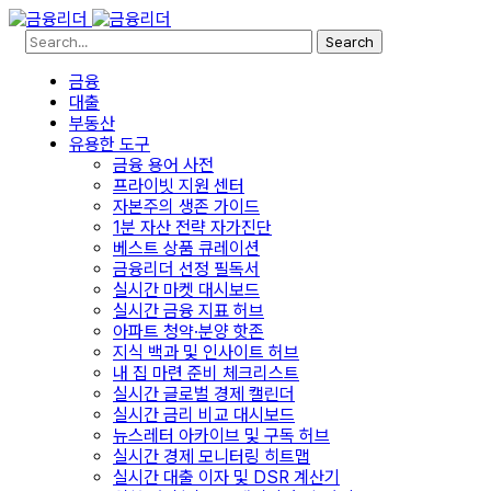
Search
금융
대출
부동산
유용한 도구
금융 용어 사전
프라이빗 지원 센터
자본주의 생존 가이드
1분 자산 전략 자가진단
베스트 상품 큐레이션
금융리더 선정 필독서
실시간 마켓 대시보드
실시간 금융 지표 허브
아파트 청약·분양 핫존
지식 백과 및 인사이트 허브
내 집 마련 준비 체크리스트
실시간 글로벌 경제 캘린더
실시간 금리 비교 대시보드
뉴스레터 아카이브 및 구독 허브
실시간 경제 모니터링 히트맵
실시간 대출 이자 및 DSR 계산기