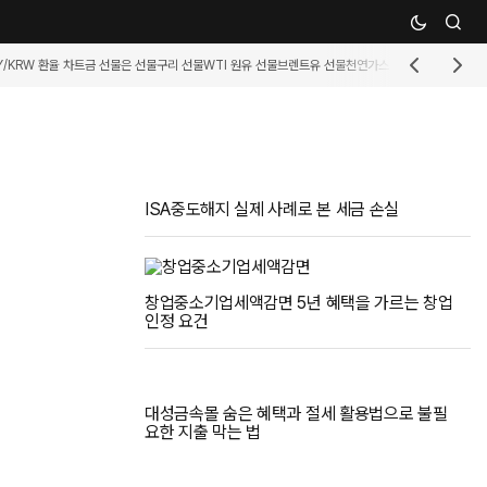
Y/KRW 환율 차트
금 선물
은 선물
구리 선물
WTI 원유 선물
브렌트유 선물
천연가스 선물
휘발유 선물
커
ISA중도해지 실제 사례로 본 세금 손실
창업중소기업세액감면 5년 혜택을 가르는 창업
인정 요건
대성금속몰 숨은 혜택과 절세 활용법으로 불필
요한 지출 막는 법