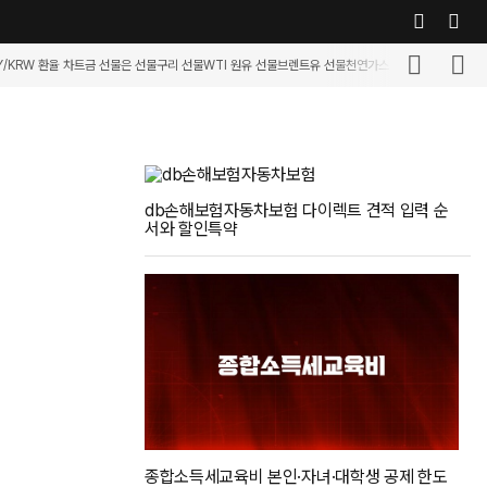
Y/KRW 환율 차트
금 선물
은 선물
구리 선물
WTI 원유 선물
브렌트유 선물
천연가스 선물
휘발유 선물
커
db손해보험자동차보험 다이렉트 견적 입력 순
서와 할인특약
종합소득세교육비 본인·자녀·대학생 공제 한도