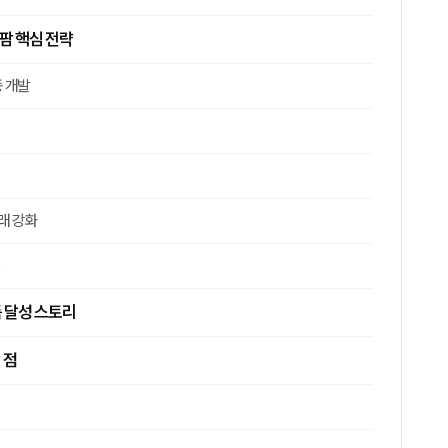
트팜 핵심 전략
종 개발
래 강화
득 달성 스토리
 점