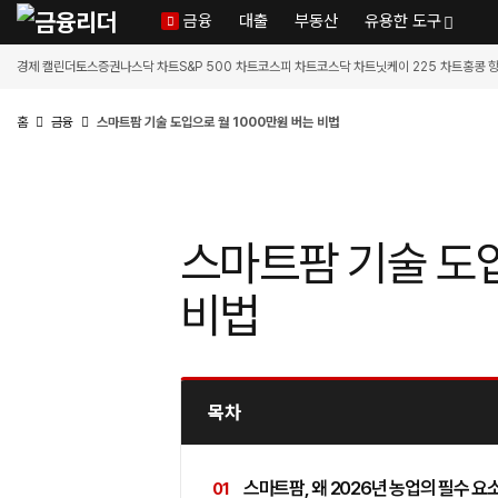
금융
대출
부동산
유용한 도구
경제 캘린더
토스증권
나스닥 차트
S&P 500 차트
코스피 차트
코스닥 차트
닛케이 225 차트
홍콩 
홈
금융
스마트팜 기술 도입으로 월 1000만원 버는 비법
스마트팜 기술 도입
비법
목차
스마트팜, 왜 2026년 농업의 필수 요