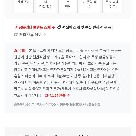
직결 주제
터
로
기준일 표
즉시 업데
직접 확인
번역
기
이트
|
|
📌 금융리더 브랜드 소개 →
📋 편집팀 소개 및 편집 원칙 전문 →
✉️ 제휴·오류 제보 →
⚠️ 주의:
본 블로그에 게재된 모든 정보는 대출·투자·세금·부동산 등 금융
전반에 관한 일반적인 정보 제공을 목적으로 합니다. 특정 금융상품의
가입 권유, 투자 자문, 법률·세무 자문에 해당하지 않으며, 본 블로그는
금융상품 판매업자 또는 투자자문업자가 아닙니다. 모든 투자에는 원금
손실의 위험이 따르며, 투자·대출·보험 가입 등 일체의 금융 의사결정과 그
결과에 대한 최종 책임은 이용자 본인에게 있습니다. 중요한 결정 전에는
반드시 해당 금융기관과 전문가(세무사·변호사·투자상담사 등)의 확인을
받으시기 바랍니다.
면책조항 전문 →
#금융인사이트
#투자분석
#자본시장
#공식데이터기반
#독립편집