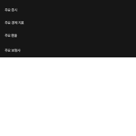
주요 증시
주요 경제 지표
주요 환율
주요 보험사
주요 카드사
금융 정보 포털 및 커뮤니티
핀테크 플랫폼 (금융 서비스)
신용정보회사 및 법률·세무
뉴스를 최신 상태로 유지하세요📌
SUBSCRIBE
By pressing the Subscribe button, you confirm that you have read and are
agreeing to our
Privacy Policy
and
Terms of Use