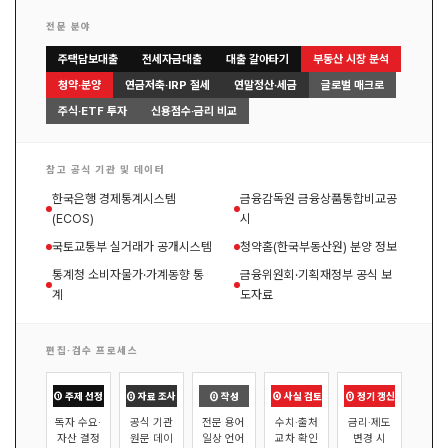
전문 분야
주택담보대출
전세자금대출
대출 갈아타기
부동산 시장 분석
청약·분양
연금저축·IRP 절세
연말정산·세금
글로벌 매크로
주식·ETF 투자
신용점수·금리 비교
참고 공식 기관 및 데이터
한국은행 경제통계시스템
금융감독원 금융상품통합비교공
(ECOS)
시
국토교통부 실거래가 공개시스템
청약홈(한국부동산원) 분양 정보
통계청 소비자물가·가계동향 통
금융위원회·기획재정부 공식 보
계
도자료
편집·검수 프로세스
① 주제 선정
② 자료 조사
③ 작성
④ 사실 검토
⑤ 정기 갱신
독자 수요·
공식 기관
전문 용어
수치·출처
금리·제도
자산 결정
원문 데이
일상 언어
교차 확인
변경 시