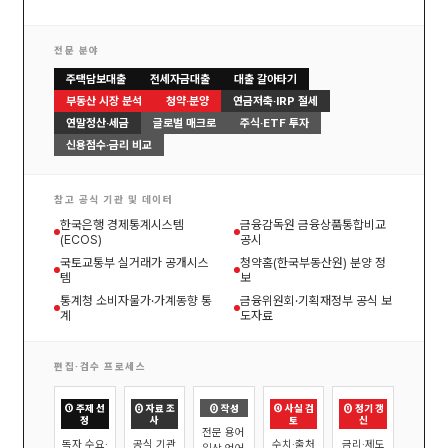
전문 분야
주택담보대출
전세자금대출
대출 갈아타기
부동산 시장 분석
청약·분양
연금저축·IRP 절세
연말정산·세금
글로벌 매크로
주식·ETF 투자
신용점수·금리 비교
참고 공식 기관 및 데이터
한국은행 경제통계시스템
금융감독원 금융상품통합비교
(ECOS)
공시
국토교통부 실거래가 공개시스
청약홈(한국부동산원) 분양 정
템
보
통계청 소비자물가·가계동향 통
금융위원회·기획재정부 공식 보
계
도자료
편집·검수 프로세스
① 주제 선
② 자료 조
③ 작성
④ 사실 검
⑤ 정기 갱
정
사
토
신
전문 용어
독자 수요·
공식 기관
수치·출처
금리·제도