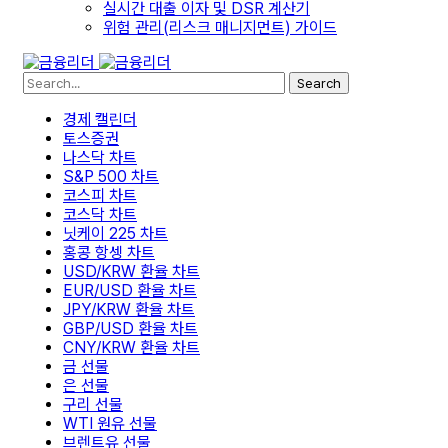
실시간 대출 이자 및 DSR 계산기
위험 관리(리스크 매니지먼트) 가이드
Search
경제 캘린더
토스증권
나스닥 차트
S&P 500 차트
코스피 차트
코스닥 차트
닛케이 225 차트
홍콩 항셍 차트
USD/KRW 환율 차트
EUR/USD 환율 차트
JPY/KRW 환율 차트
GBP/USD 환율 차트
CNY/KRW 환율 차트
금 선물
은 선물
구리 선물
WTI 원유 선물
브렌트유 선물