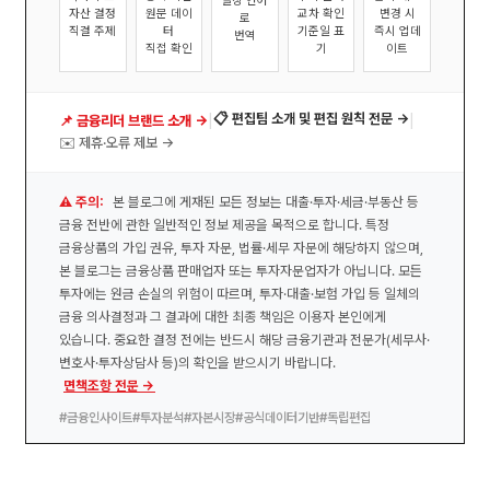
일상 언어
자산 결정
원문 데이
교차 확인
변경 시
로
직결 주제
터
기준일 표
즉시 업데
번역
직접 확인
기
이트
|
|
📋 편집팀 소개 및 편집 원칙 전문 →
📌 금융리더 브랜드 소개 →
✉️ 제휴·오류 제보 →
⚠️ 주의:
본 블로그에 게재된 모든 정보는 대출·투자·세금·부동산 등
금융 전반에 관한 일반적인 정보 제공을 목적으로 합니다. 특정
금융상품의 가입 권유, 투자 자문, 법률·세무 자문에 해당하지 않으며,
본 블로그는 금융상품 판매업자 또는 투자자문업자가 아닙니다. 모든
투자에는 원금 손실의 위험이 따르며, 투자·대출·보험 가입 등 일체의
금융 의사결정과 그 결과에 대한 최종 책임은 이용자 본인에게
있습니다. 중요한 결정 전에는 반드시 해당 금융기관과 전문가(세무사·
변호사·투자상담사 등)의 확인을 받으시기 바랍니다.
면책조항 전문 →
#금융인사이트
#투자분석
#자본시장
#공식데이터기반
#독립편집