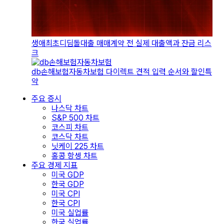
생애최초디딤돌대출 매매계약 전 실제 대출액과 잔금 리스
크
db손해보험자동차보험 다이렉트 견적 입력 순서와 할인특
약
주요 증시
나스닥 차트
S&P 500 차트
코스피 차트
코스닥 차트
닛케이 225 차트
홍콩 항셍 차트
주요 경제 지표
미국 GDP
한국 GDP
미국 CPI
한국 CPI
미국 실업률
한국 실업률