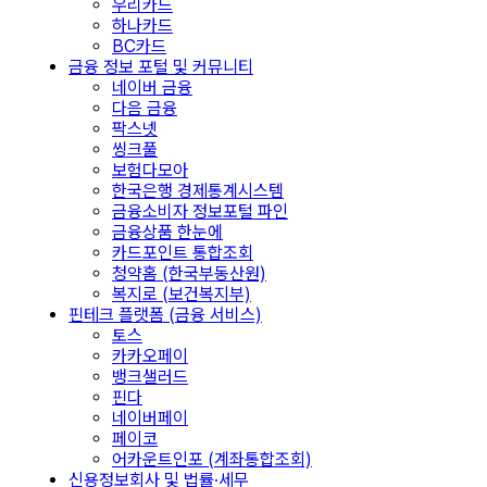
우리카드
하나카드
BC카드
금융 정보 포털 및 커뮤니티
네이버 금융
다음 금융
팍스넷
씽크풀
보험다모아
한국은행 경제통계시스템
금융소비자 정보포털 파인
금융상품 한눈에
카드포인트 통합조회
청약홈 (한국부동산원)
복지로 (보건복지부)
핀테크 플랫폼 (금융 서비스)
토스
카카오페이
뱅크샐러드
핀다
네이버페이
페이코
어카운트인포 (계좌통합조회)
신용정보회사 및 법률·세무