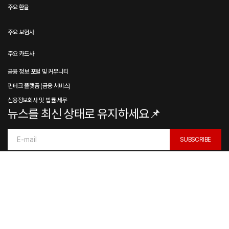
주요 환율
주요 보험사
주요 카드사
금융 정보 포털 및 커뮤니티
핀테크 플랫폼 (금융 서비스)
신용정보회사 및 법률·세무
뉴스를 최신 상태로 유지하세요📌
SUBSCRIBE
By pressing the Subscribe button, you confirm that you have read and are
agreeing to our
Privacy Policy
and
Terms of Use
© NEWSREADER. ALL RIGHTS RESERVED.
개인정보 처리방침
대출 종합 가이드
부동산·청약 종합 가이드
보험 종합 가이드