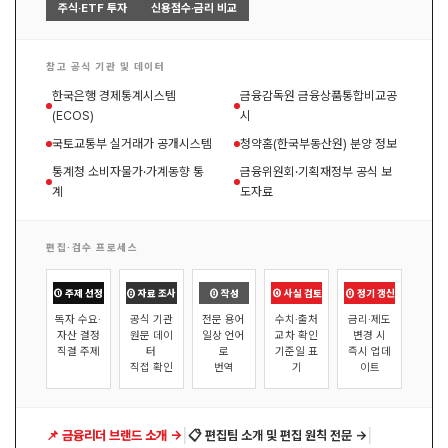
주식·ETF 투자
신용점수·금리 비교
참고 공식 기관 및 데이터
한국은행 경제통계시스템
금융감독원 금융상품통합비교공
(ECOS)
시
국토교통부 실거래가 공개시스템
청약홈(한국부동산원) 분양 정보
통계청 소비자물가·가계동향 통
금융위원회·기획재정부 공식 보
계
도자료
편집·검수 프로세스
① 주제 선정
② 자료 조사
③ 작성
④ 사실 검토
⑤ 정기 갱신
독자 수요·
공식 기관
전문 용어
수치·출처
금리·제도
자산 결정
원문 데이
일상 언어
교차 확인
변경 시
직결 주제
터
로
기준일 표
즉시 업데
직접 확인
번역
기
이트
|
|
📌 금융리더 브랜드 소개 →
📋 편집팀 소개 및 편집 원칙 전문 →