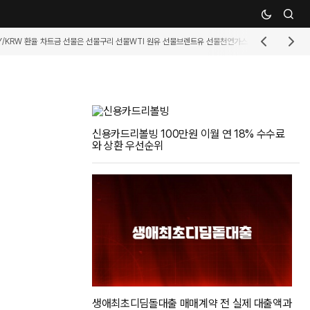
Y/KRW 환율 차트
금 선물
은 선물
구리 선물
WTI 원유 선물
브렌트유 선물
천연가스 선물
휘발유 선물
커
신용카드리볼빙 100만원 이월 연 18% 수수료
와 상환 우선순위
생애최초디딤돌대출 매매계약 전 실제 대출액과