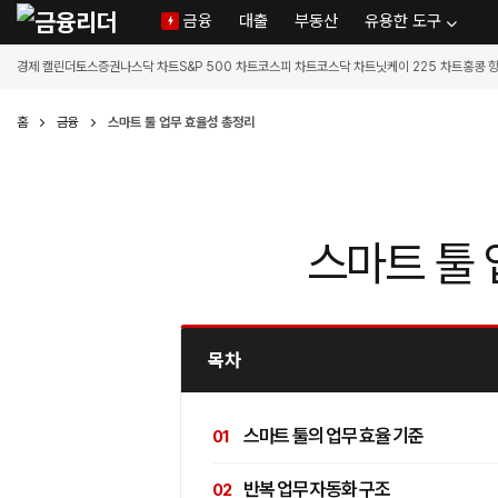
금융
대출
부동산
유용한 도구
경제 캘린더
토스증권
나스닥 차트
S&P 500 차트
코스피 차트
코스닥 차트
닛케이 225 차트
홍콩 
홈
금융
스마트 툴 업무 효율성 총정리
스마트 툴
목차
스마트 툴의 업무 효율 기준
반복 업무 자동화 구조