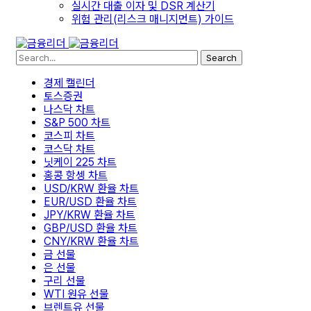
실시간 대출 이자 및 DSR 계산기
위험 관리(리스크 매니지먼트) 가이드
Search
경제 캘린더
토스증권
나스닥 차트
S&P 500 차트
코스피 차트
코스닥 차트
닛케이 225 차트
홍콩 항셍 차트
USD/KRW 환율 차트
EUR/USD 환율 차트
JPY/KRW 환율 차트
GBP/USD 환율 차트
CNY/KRW 환율 차트
금 선물
은 선물
구리 선물
WTI 원유 선물
브렌트유 선물