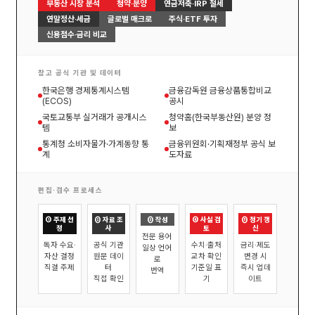
부동산 시장 분석
청약·분양
연금저축·IRP 절세
연말정산·세금
글로벌 매크로
주식·ETF 투자
신용점수·금리 비교
참고 공식 기관 및 데이터
한국은행 경제통계시스템
금융감독원 금융상품통합비교
(ECOS)
공시
국토교통부 실거래가 공개시스
청약홈(한국부동산원) 분양 정
템
보
통계청 소비자물가·가계동향 통
금융위원회·기획재정부 공식 보
계
도자료
편집·검수 프로세스
① 주제 선
② 자료 조
③ 작성
④ 사실 검
⑤ 정기 갱
정
사
토
신
전문 용어
독자 수요·
공식 기관
수치·출처
금리·제도
일상 언어
자산 결정
원문 데이
교차 확인
변경 시
로
직결 주제
터
기준일 표
즉시 업데
번역
직접 확인
기
이트