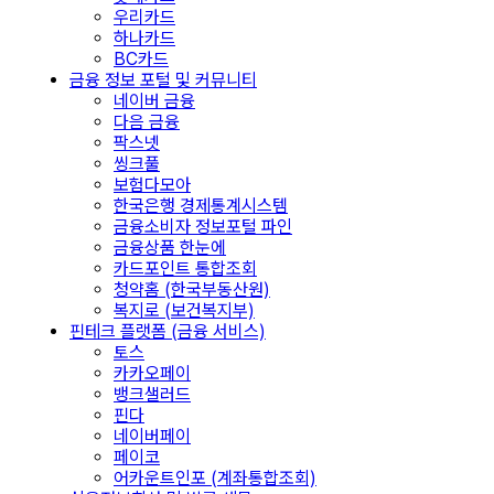
우리카드
하나카드
BC카드
금융 정보 포털 및 커뮤니티
네이버 금융
다음 금융
팍스넷
씽크풀
보험다모아
한국은행 경제통계시스템
금융소비자 정보포털 파인
금융상품 한눈에
카드포인트 통합조회
청약홈 (한국부동산원)
복지로 (보건복지부)
핀테크 플랫폼 (금융 서비스)
토스
카카오페이
뱅크샐러드
핀다
네이버페이
페이코
어카운트인포 (계좌통합조회)