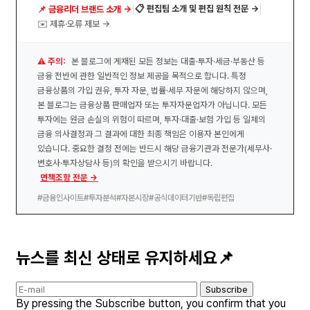
|
|
📋 편집팀 소개 및 편집 원칙 전문 →
📌 금융리더 브랜드 소개 →
✉️ 제휴·오류 제보 →
⚠️ 주의:
본 블로그에 게재된 모든 정보는 대출·투자·세금·부동산 등
금융 전반에 관한 일반적인 정보 제공을 목적으로 합니다. 특정
금융상품의 가입 권유, 투자 자문, 법률·세무 자문에 해당하지 않으며,
본 블로그는 금융상품 판매업자 또는 투자자문업자가 아닙니다. 모든
투자에는 원금 손실의 위험이 따르며, 투자·대출·보험 가입 등 일체의
금융 의사결정과 그 결과에 대한 최종 책임은 이용자 본인에게
있습니다. 중요한 결정 전에는 반드시 해당 금융기관과 전문가(세무사·
변호사·투자상담사 등)의 확인을 받으시기 바랍니다.
면책조항 전문 →
#금융인사이트
#투자분석
#자본시장
#공식데이터기반
#독립편집
뉴스를 최신 상태로 유지하세요📌
Subscribe
By pressing the Subscribe button, you confirm that you