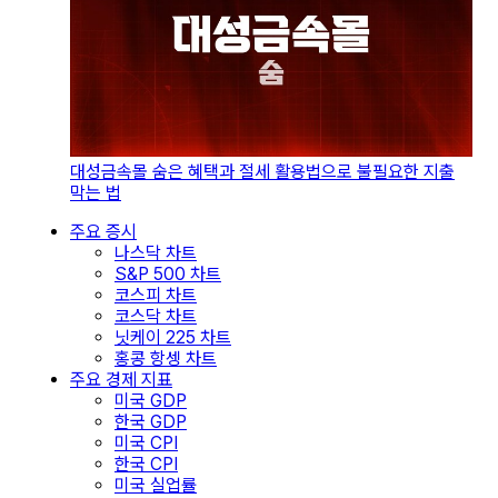
대성금속몰 숨은 혜택과 절세 활용법으로 불필요한 지출
막는 법
주요 증시
나스닥 차트
S&P 500 차트
코스피 차트
코스닥 차트
닛케이 225 차트
홍콩 항셍 차트
주요 경제 지표
미국 GDP
한국 GDP
미국 CPI
한국 CPI
미국 실업률