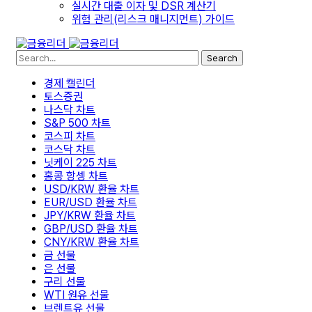
실시간 대출 이자 및 DSR 계산기
위험 관리(리스크 매니지먼트) 가이드
Search
경제 캘린더
토스증권
나스닥 차트
S&P 500 차트
코스피 차트
코스닥 차트
닛케이 225 차트
홍콩 항셍 차트
USD/KRW 환율 차트
EUR/USD 환율 차트
JPY/KRW 환율 차트
GBP/USD 환율 차트
CNY/KRW 환율 차트
금 선물
은 선물
구리 선물
WTI 원유 선물
브렌트유 선물