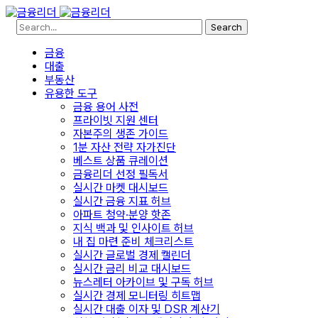
Search
금융
대출
부동산
유용한 도구
금융 용어 사전
프라이빗 지원 센터
자본주의 생존 가이드
1분 자산 전략 자가진단
베스트 상품 큐레이션
금융리더 선정 필독서
실시간 마켓 대시보드
실시간 금융 지표 허브
아파트 청약·분양 핫존
지식 백과 및 인사이트 허브
내 집 마련 준비 체크리스트
실시간 글로벌 경제 캘린더
실시간 금리 비교 대시보드
뉴스레터 아카이브 및 구독 허브
실시간 경제 모니터링 히트맵
실시간 대출 이자 및 DSR 계산기