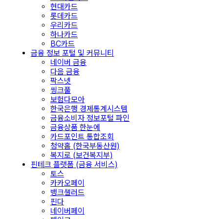
현대카드
롯데카드
우리카드
하나카드
BC카드
금융 정보 포털 및 커뮤니티
네이버 금융
다음 금융
팍스넷
씽크풀
보험다모아
한국은행 경제통계시스템
금융소비자 정보포털 파인
금융상품 한눈에
카드포인트 통합조회
청약홈 (한국부동산원)
복지로 (보건복지부)
핀테크 플랫폼 (금융 서비스)
토스
카카오페이
뱅크샐러드
핀다
네이버페이