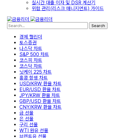
실시간 대출 이자 및 DSR 계산기
위험 관리(리스크 매니지먼트) 가이드
Search
경제 캘린더
토스증권
나스닥 차트
S&P 500 차트
코스피 차트
코스닥 차트
닛케이 225 차트
홍콩 항셍 차트
USD/KRW 환율 차트
EUR/USD 환율 차트
JPY/KRW 환율 차트
GBP/USD 환율 차트
CNY/KRW 환율 차트
금 선물
은 선물
구리 선물
WTI 원유 선물
브렌트유 선물