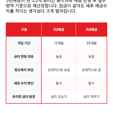
3년예금의 연 3.2% 금리는 총이자와 세금 반영 후 실수
령액 기준으로 재산정합니다. 원금이 같아도 세후 예금수
익률 차이는 생각보다 크게 벌어집니다.
구분
1년예금
3년예금
가입 기간
12개월
36개월
금리 변동 대응
높음
낮음
중도해지 부담
상대적으로 낮음
상대적으로 큼
세후 수익 확인
필수
필수
유리한 금리 환경
금리 상승기
금리 하락기