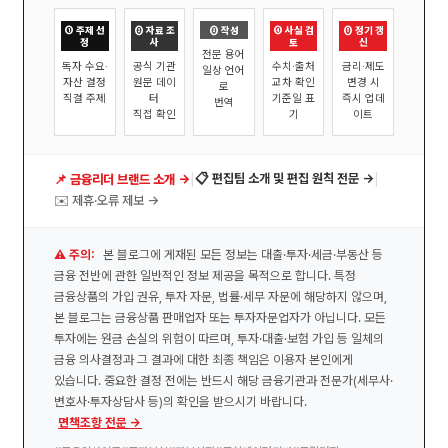
① 주제 선
② 자료 조
③ 작성
④ 사실 검
⑤ 정기 갱
정
사
토
신
전문 용어
독자 수요·
공식 기관
수치·출처
금리·제도
일상 언어
자산 결정
원문 데이
교차 확인
변경 시
로
직결 주제
터
기준일 표
즉시 업데
번역
직접 확인
기
이트
|
|
📋 편집팀 소개 및 편집 원칙 전문 →
📌 금융리더 브랜드 소개 →
✉️ 제휴·오류 제보 →
⚠️ 주의:
본 블로그에 게재된 모든 정보는 대출·투자·세금·부동산 등
금융 전반에 관한 일반적인 정보 제공을 목적으로 합니다. 특정
금융상품의 가입 권유, 투자 자문, 법률·세무 자문에 해당하지 않으며,
본 블로그는 금융상품 판매업자 또는 투자자문업자가 아닙니다. 모든
투자에는 원금 손실의 위험이 따르며, 투자·대출·보험 가입 등 일체의
금융 의사결정과 그 결과에 대한 최종 책임은 이용자 본인에게
있습니다. 중요한 결정 전에는 반드시 해당 금융기관과 전문가(세무사·
변호사·투자상담사 등)의 확인을 받으시기 바랍니다.
면책조항 전문 →