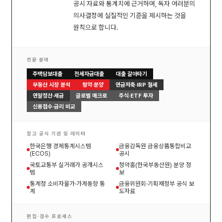
공시 자료와 통계치에 근거하며, 독자 여러분의
의사결정에 실질적인 기준을 제시하는 것을
원칙으로 합니다.
전문 분야
주택담보대출
전세자금대출
대출 갈아타기
부동산 시장 분석
청약·분양
연금저축·IRP 절세
연말정산·세금
글로벌 매크로
주식·ETF 투자
신용점수·금리 비교
참고 공식 기관 및 데이터
한국은행 경제통계시스템
금융감독원 금융상품통합비교
(ECOS)
공시
국토교통부 실거래가 공개시스
청약홈(한국부동산원) 분양 정
템
보
통계청 소비자물가·가계동향 통
금융위원회·기획재정부 공식 보
계
도자료
편집·검수 프로세스