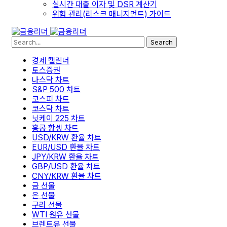
실시간 대출 이자 및 DSR 계산기
위험 관리(리스크 매니지먼트) 가이드
Search
경제 캘린더
토스증권
나스닥 차트
S&P 500 차트
코스피 차트
코스닥 차트
닛케이 225 차트
홍콩 항셍 차트
USD/KRW 환율 차트
EUR/USD 환율 차트
JPY/KRW 환율 차트
GBP/USD 환율 차트
CNY/KRW 환율 차트
금 선물
은 선물
구리 선물
WTI 원유 선물
브렌트유 선물