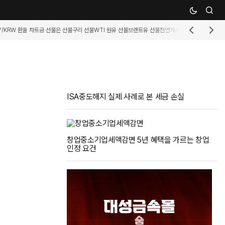
Y/KRW 환율 차트
금 선물
은 선물
구리 선물
WTI 원유 선물
브렌트유 선물
천연가스 선물
휘발유 선물
커
ISA중도해지 실제 사례로 본 세금 손실
창업중소기업세액감면 5년 혜택을 가르는 창업
인정 요건