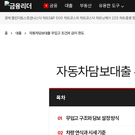
금융
대출
부동산
유용한 도구
경제 캘린더
토스증권
나스닥 차트
S&P 500 차트
코스피 차트
코스닥 차트
닛케이 225 차트
홍콩 
홈
대출
자동차담보대출 무입고 조건과 금리 한도
자동차담보대출 
목차
무입고 구조와 담보 설정 방식
차량 연식과 시세 기준