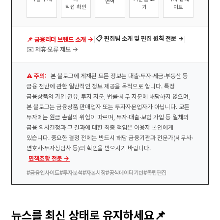
번역
직접 확인
기
이트
|
|
📋 편집팀 소개 및 편집 원칙 전문 →
📌 금융리더 브랜드 소개 →
✉️ 제휴·오류 제보 →
⚠️ 주의:
본 블로그에 게재된 모든 정보는 대출·투자·세금·부동산 등
금융 전반에 관한 일반적인 정보 제공을 목적으로 합니다. 특정
금융상품의 가입 권유, 투자 자문, 법률·세무 자문에 해당하지 않으며,
본 블로그는 금융상품 판매업자 또는 투자자문업자가 아닙니다. 모든
투자에는 원금 손실의 위험이 따르며, 투자·대출·보험 가입 등 일체의
금융 의사결정과 그 결과에 대한 최종 책임은 이용자 본인에게
있습니다. 중요한 결정 전에는 반드시 해당 금융기관과 전문가(세무사·
변호사·투자상담사 등)의 확인을 받으시기 바랍니다.
면책조항 전문 →
#금융인사이트
#투자분석
#자본시장
#공식데이터기반
#독립편집
뉴스를 최신 상태로 유지하세요📌