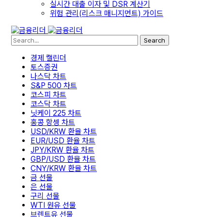
실시간 대출 이자 및 DSR 계산기
위험 관리(리스크 매니지먼트) 가이드
Search
경제 캘린더
토스증권
나스닥 차트
S&P 500 차트
코스피 차트
코스닥 차트
닛케이 225 차트
홍콩 항셍 차트
USD/KRW 환율 차트
EUR/USD 환율 차트
JPY/KRW 환율 차트
GBP/USD 환율 차트
CNY/KRW 환율 차트
금 선물
은 선물
구리 선물
WTI 원유 선물
브렌트유 선물