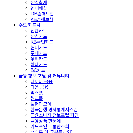
삼성화재
현대해상
DB손해보험
KB손해보험
주요 카드사
신한카드
삼성카드
KB국민카드
현대카드
롯데카드
우리카드
하나카드
BC카드
금융 정보 포털 및 커뮤니티
네이버 금융
다음 금융
팍스넷
씽크풀
보험다모아
한국은행 경제통계시스템
금융소비자 정보포털 파인
금융상품 한눈에
카드포인트 통합조회
청약홈 (한국부동산원)