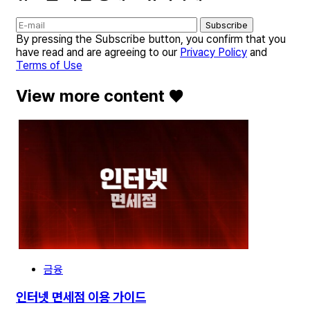
Subscribe
By pressing the Subscribe button, you confirm that you
have read and are agreeing to our
Privacy Policy
and
Terms of Use
View more content ♥️
금융
인터넷 면세점 이용 가이드