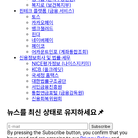
복지로 (보건복지부)
핀테크 플랫폼 (금융 서비스)
토스
카카오페이
뱅크샐러드
핀다
네이버페이
페이코
어카운트인포 (계좌통합조회)
신용정보회사 및 법률·세무
NICE평가정보 (나이스지키미)
KCB (올크레딧)
국세청 홈택스
대한법률구조공단
서민금융진흥원
통합연금포털 (금융감독원)
신용회복위원회
뉴스를 최신 상태로 유지하세요📌
Subscribe
By pressing the Subscribe button, you confirm that you