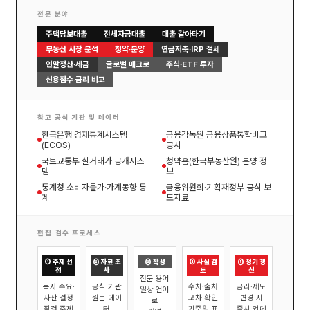
전문 분야
주택담보대출
전세자금대출
대출 갈아타기
부동산 시장 분석
청약·분양
연금저축·IRP 절세
연말정산·세금
글로벌 매크로
주식·ETF 투자
신용점수·금리 비교
참고 공식 기관 및 데이터
한국은행 경제통계시스템
금융감독원 금융상품통합비교
(ECOS)
공시
국토교통부 실거래가 공개시스
청약홈(한국부동산원) 분양 정
템
보
통계청 소비자물가·가계동향 통
금융위원회·기획재정부 공식 보
계
도자료
편집·검수 프로세스
① 주제 선
② 자료 조
③ 작성
④ 사실 검
⑤ 정기 갱
정
사
토
신
전문 용어
독자 수요·
공식 기관
수치·출처
금리·제도
일상 언어
자산 결정
원문 데이
교차 확인
변경 시
로
직결 주제
터
기준일 표
즉시 업데