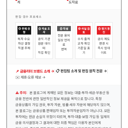
계
도자료
편집·검수 프로세스
① 주제 선
② 자료 조
③ 작성
④ 사실 검
⑤ 정기 갱
정
사
토
신
전문 용어
독자 수요·
공식 기관
수치·출처
금리·제도
일상 언어
자산 결정
원문 데이
교차 확인
변경 시
로
직결 주제
터
기준일 표
즉시 업데
번역
직접 확인
기
이트
|
|
📋 편집팀 소개 및 편집 원칙 전문 →
📌 금융리더 브랜드 소개 →
✉️ 제휴·오류 제보 →
⚠️ 주의:
본 블로그에 게재된 모든 정보는 대출·투자·세금·부동산 등
금융 전반에 관한 일반적인 정보 제공을 목적으로 합니다. 특정
금융상품의 가입 권유, 투자 자문, 법률·세무 자문에 해당하지 않으며,
본 블로그는 금융상품 판매업자 또는 투자자문업자가 아닙니다. 모든
투자에는 원금 손실의 위험이 따르며, 투자·대출·보험 가입 등 일체의
금융 의사결정과 그 결과에 대한 최종 책임은 이용자 본인에게