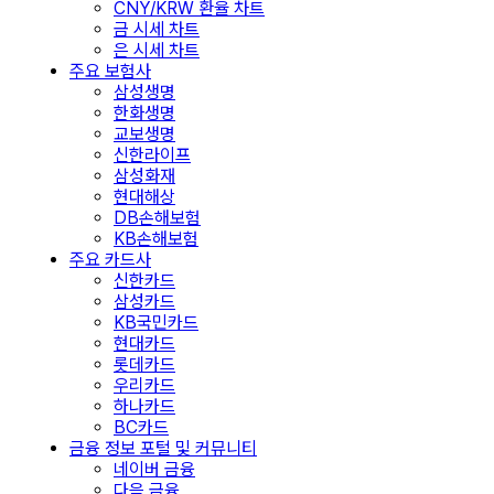
CNY/KRW 환율 차트
금 시세 차트
은 시세 차트
주요 보험사
삼성생명
한화생명
교보생명
신한라이프
삼성화재
현대해상
DB손해보험
KB손해보험
주요 카드사
신한카드
삼성카드
KB국민카드
현대카드
롯데카드
우리카드
하나카드
BC카드
금융 정보 포털 및 커뮤니티
네이버 금융
다음 금융