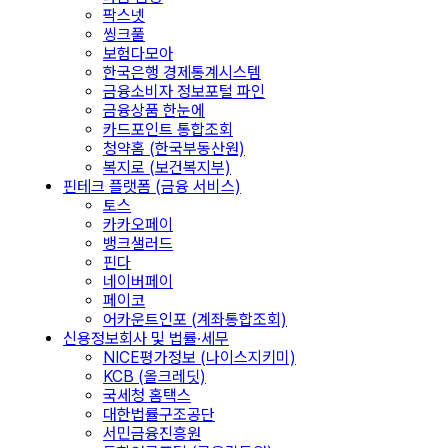
팍스넷
씽크풀
보험다모아
한국은행 경제통계시스템
금융소비자 정보포털 파인
금융상품 한눈에
카드포인트 통합조회
청약홈 (한국부동산원)
복지로 (보건복지부)
핀테크 플랫폼 (금융 서비스)
토스
카카오페이
뱅크샐러드
핀다
네이버페이
페이코
어카운트인포 (계좌통합조회)
신용정보회사 및 법률·세무
NICE평가정보 (나이스지키미)
KCB (올크레딧)
국세청 홈택스
대한법률구조공단
서민금융진흥원