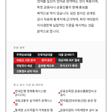
언어를 일상의 언어로 번역하는 것이 목표이며,
특정 금융사나 금융상품의 판매·홍보를
목적으로 하지 않습니다. 모든 분석은 공개된
공시 자료와 통계치에 근거하며, 독자 여러분의
의사결정에 실질적인 기준을 제시하는 것을
원칙으로 합니다.
전문 분야
주택담보대출
전세자금대출
대출 갈아타기
부동산 시장 분석
청약·분양
연금저축·IRP 절세
연말정산·세금
글로벌 매크로
주식·ETF 투자
신용점수·금리 비교
참고 공식 기관 및 데이터
한국은행 경제통계시스템
금융감독원 금융상품통합비교
(ECOS)
공시
국토교통부 실거래가 공개시스
청약홈(한국부동산원) 분양 정
템
보
통계청 소비자물가·가계동향 통
금융위원회·기획재정부 공식 보