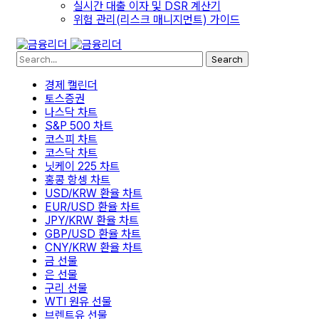
실시간 대출 이자 및 DSR 계산기
위험 관리(리스크 매니지먼트) 가이드
Search
경제 캘린더
토스증권
나스닥 차트
S&P 500 차트
코스피 차트
코스닥 차트
닛케이 225 차트
홍콩 항셍 차트
USD/KRW 환율 차트
EUR/USD 환율 차트
JPY/KRW 환율 차트
GBP/USD 환율 차트
CNY/KRW 환율 차트
금 선물
은 선물
구리 선물
WTI 원유 선물
브렌트유 선물