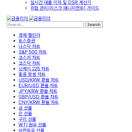
실시간 대출 이자 및 DSR 계산기
위험 관리(리스크 매니지먼트) 가이드
Search
경제 캘린더
토스증권
나스닥 차트
S&P 500 차트
코스피 차트
코스닥 차트
닛케이 225 차트
홍콩 항셍 차트
USD/KRW 환율 차트
EUR/USD 환율 차트
JPY/KRW 환율 차트
GBP/USD 환율 차트
CNY/KRW 환율 차트
금 선물
은 선물
구리 선물
WTI 원유 선물
브렌트유 선물