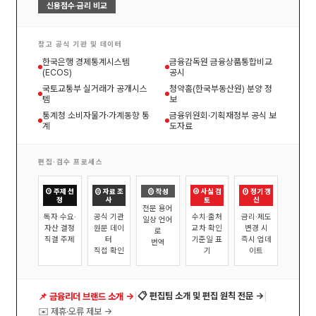
신용점수·금리 비교
참고 공식 기관 및 데이터
한국은행 경제통계시스템
금융감독원 금융상품통합비교
(ECOS)
공시
국토교통부 실거래가 공개시스
청약홈(한국부동산원) 분양 정
템
보
통계청 소비자물가·가계동향 통
금융위원회·기획재정부 공식 보
계
도자료
편집·검수 프로세스
① 주제 선
② 자료 조
③ 작성
④ 사실 검
⑤ 정기 갱
정
사
토
신
전문 용어
독자 수요·
공식 기관
수치·출처
금리·제도
일상 언어
자산 결정
원문 데이
교차 확인
변경 시
로
직결 주제
터
기준일 표
즉시 업데
번역
직접 확인
기
이트
|
|
📋 편집팀 소개 및 편집 원칙 전문 →
📌 금융리더 브랜드 소개 →
✉️ 제휴·오류 제보 →