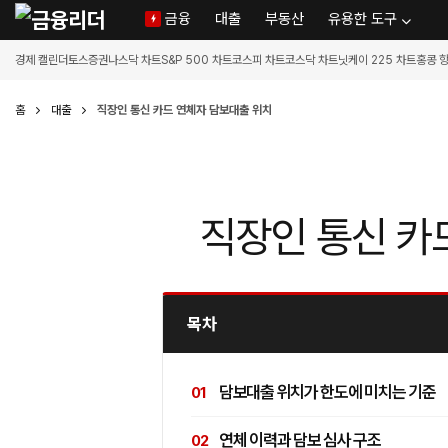
금융
대출
부동산
유용한 도구
경제 캘린더
토스증권
나스닥 차트
S&P 500 차트
코스피 차트
코스닥 차트
닛케이 225 차트
홍콩 
홈
대출
직장인 통신 카드 연체자 담보대출 위치
직장인 통신 카
목차
담보대출 위치가 한도에 미치는 기준
연체 이력과 담보 심사 구조