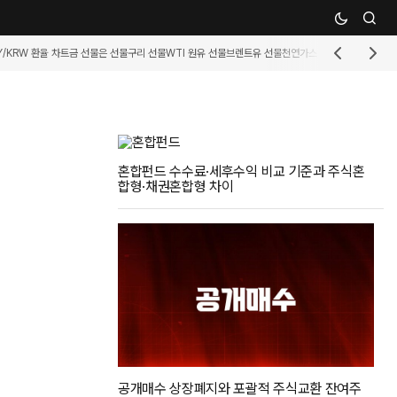
Y/KRW 환율 차트
금 선물
은 선물
구리 선물
WTI 원유 선물
브렌트유 선물
천연가스 선물
휘발유 선물
커
혼합펀드 수수료·세후수익 비교 기준과 주식혼
합형·채권혼합형 차이
공개매수 상장폐지와 포괄적 주식교환 잔여주