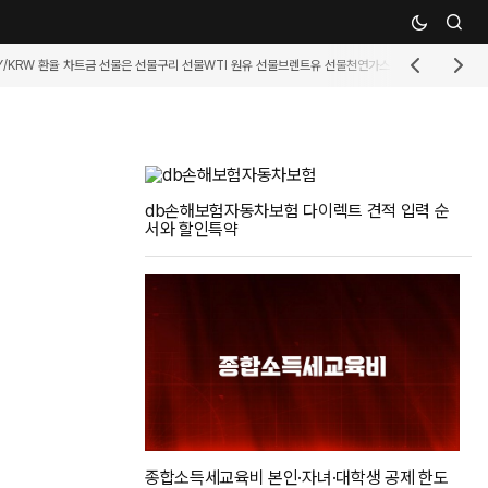
Y/KRW 환율 차트
금 선물
은 선물
구리 선물
WTI 원유 선물
브렌트유 선물
천연가스 선물
휘발유 선물
커
db손해보험자동차보험 다이렉트 견적 입력 순
서와 할인특약
종합소득세교육비 본인·자녀·대학생 공제 한도