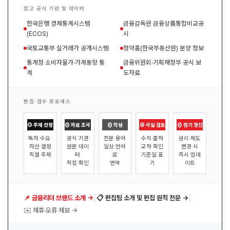
참고 공식 기관 및 데이터
한국은행 경제통계시스템
금융감독원 금융상품통합비교공
(ECOS)
시
국토교통부 실거래가 공개시스템
청약홈(한국부동산원) 분양 정보
통계청 소비자물가·가계동향 통
금융위원회·기획재정부 공식 보
계
도자료
편집·검수 프로세스
① 주제 선정
② 자료 조사
③ 작성
④ 사실 검토
⑤ 정기 갱신
독자 수요·
공식 기관
전문 용어
수치·출처
금리·제도
자산 결정
원문 데이
일상 언어
교차 확인
변경 시
직결 주제
터
로
기준일 표
즉시 업데
직접 확인
번역
기
이트
|
|
📌 금융리더 브랜드 소개 →
📋 편집팀 소개 및 편집 원칙 전문 →
✉️ 제휴·오류 제보 →