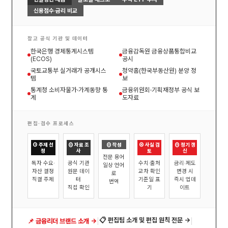
신용점수·금리 비교
참고 공식 기관 및 데이터
한국은행 경제통계시스템
금융감독원 금융상품통합비교
(ECOS)
공시
국토교통부 실거래가 공개시스
청약홈(한국부동산원) 분양 정
템
보
통계청 소비자물가·가계동향 통
금융위원회·기획재정부 공식 보
계
도자료
편집·검수 프로세스
① 주제 선
② 자료 조
③ 작성
④ 사실 검
⑤ 정기 갱
정
사
토
신
전문 용어
독자 수요·
공식 기관
수치·출처
금리·제도
일상 언어
자산 결정
원문 데이
교차 확인
변경 시
로
직결 주제
터
기준일 표
즉시 업데
번역
직접 확인
기
이트
|
|
📋 편집팀 소개 및 편집 원칙 전문 →
📌 금융리더 브랜드 소개 →