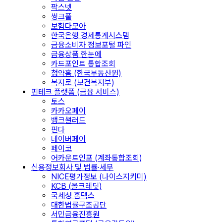
팍스넷
씽크풀
보험다모아
한국은행 경제통계시스템
금융소비자 정보포털 파인
금융상품 한눈에
카드포인트 통합조회
청약홈 (한국부동산원)
복지로 (보건복지부)
핀테크 플랫폼 (금융 서비스)
토스
카카오페이
뱅크샐러드
핀다
네이버페이
페이코
어카운트인포 (계좌통합조회)
신용정보회사 및 법률·세무
NICE평가정보 (나이스지키미)
KCB (올크레딧)
국세청 홈택스
대한법률구조공단
서민금융진흥원