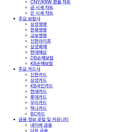
CNY/KRW 환율 차트
금 시세 차트
은 시세 차트
주요 보험사
삼성생명
한화생명
교보생명
신한라이프
삼성화재
현대해상
DB손해보험
KB손해보험
주요 카드사
신한카드
삼성카드
KB국민카드
현대카드
롯데카드
우리카드
하나카드
BC카드
금융 정보 포털 및 커뮤니티
네이버 금융
다음 금융