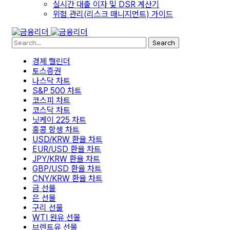
실시간 대출 이자 및 DSR 계산기
위험 관리(리스크 매니지먼트) 가이드
Search
경제 캘린더
토스증권
나스닥 차트
S&P 500 차트
코스피 차트
코스닥 차트
닛케이 225 차트
홍콩 항셍 차트
USD/KRW 환율 차트
EUR/USD 환율 차트
JPY/KRW 환율 차트
GBP/USD 환율 차트
CNY/KRW 환율 차트
금 선물
은 선물
구리 선물
WTI 원유 선물
브렌트유 선물