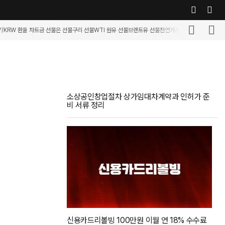
Y/KRW 환율 차트
금 선물
은 선물
구리 선물
WTI 원유 선물
브렌트유 선물
천연가스 선물
휘발유 선물
커
소상공인창업절차 상가임대차계약과 인허가 준
비 서류 정리
신용카드리볼빙 100만원 이월 연 18% 수수료