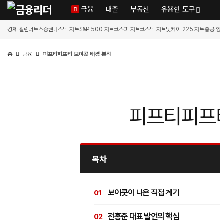
금융
대출
부동산
유용한 도구
경제 캘린더
토스증권
나스닥 차트
S&P 500 차트
코스피 차트
코스닥 차트
닛케이 225 차트
홍콩 
홈
금융
피프티피프티 보이콧 배경 분석
피프티피프티
목차
보이콧이 나온 직접 계기
전홍준 대표 발언의 핵심