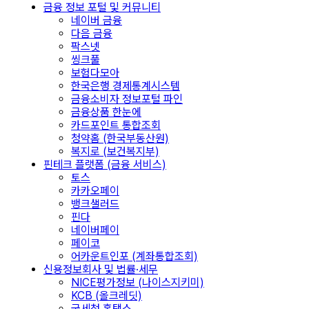
금융 정보 포털 및 커뮤니티
네이버 금융
다음 금융
팍스넷
씽크풀
보험다모아
한국은행 경제통계시스템
금융소비자 정보포털 파인
금융상품 한눈에
카드포인트 통합조회
청약홈 (한국부동산원)
복지로 (보건복지부)
핀테크 플랫폼 (금융 서비스)
토스
카카오페이
뱅크샐러드
핀다
네이버페이
페이코
어카운트인포 (계좌통합조회)
신용정보회사 및 법률·세무
NICE평가정보 (나이스지키미)
KCB (올크레딧)
국세청 홈택스