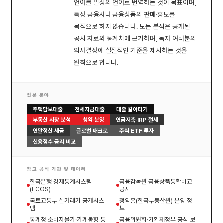
언어를 일상의 언어로 번역하는 것이 목표이며,
특정 금융사나 금융상품의 판매·홍보를
목적으로 하지 않습니다. 모든 분석은 공개된
공시 자료와 통계치에 근거하며, 독자 여러분의
의사결정에 실질적인 기준을 제시하는 것을
원칙으로 합니다.
전문 분야
주택담보대출
전세자금대출
대출 갈아타기
부동산 시장 분석
청약·분양
연금저축·IRP 절세
연말정산·세금
글로벌 매크로
주식·ETF 투자
신용점수·금리 비교
참고 공식 기관 및 데이터
한국은행 경제통계시스템
금융감독원 금융상품통합비교
(ECOS)
공시
국토교통부 실거래가 공개시스
청약홈(한국부동산원) 분양 정
템
보
통계청 소비자물가·가계동향 통
금융위원회·기획재정부 공식 보