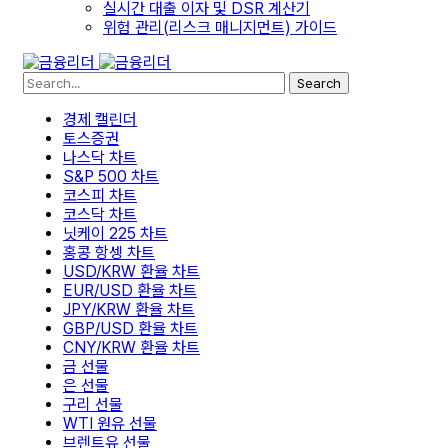
실시간 대출 이자 및 DSR 계산기
위험 관리(리스크 매니지먼트) 가이드
Search
경제 캘린더
토스증권
나스닥 차트
S&P 500 차트
코스피 차트
코스닥 차트
닛케이 225 차트
홍콩 항셍 차트
USD/KRW 환율 차트
EUR/USD 환율 차트
JPY/KRW 환율 차트
GBP/USD 환율 차트
CNY/KRW 환율 차트
금 선물
은 선물
구리 선물
WTI 원유 선물
브렌트유 선물