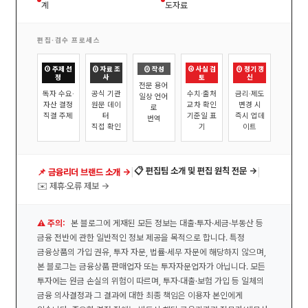
계
도자료
편집·검수 프로세스
① 주제 선
② 자료 조
③ 작성
④ 사실 검
⑤ 정기 갱
정
사
토
신
전문 용어
독자 수요·
공식 기관
수치·출처
금리·제도
일상 언어
자산 결정
원문 데이
교차 확인
변경 시
로
직결 주제
터
기준일 표
즉시 업데
번역
직접 확인
기
이트
|
|
📋 편집팀 소개 및 편집 원칙 전문 →
📌 금융리더 브랜드 소개 →
✉️ 제휴·오류 제보 →
⚠️ 주의:
본 블로그에 게재된 모든 정보는 대출·투자·세금·부동산 등
금융 전반에 관한 일반적인 정보 제공을 목적으로 합니다. 특정
금융상품의 가입 권유, 투자 자문, 법률·세무 자문에 해당하지 않으며,
본 블로그는 금융상품 판매업자 또는 투자자문업자가 아닙니다. 모든
투자에는 원금 손실의 위험이 따르며, 투자·대출·보험 가입 등 일체의
금융 의사결정과 그 결과에 대한 최종 책임은 이용자 본인에게