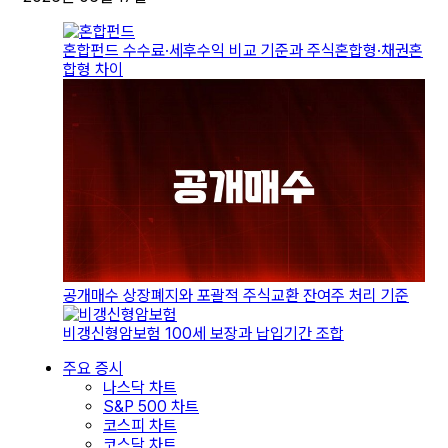
혼합펀드 수수료·세후수익 비교 기준과 주식혼합형·채권혼
합형 차이
공개매수 상장폐지와 포괄적 주식교환 잔여주 처리 기준
비갱신형암보험 100세 보장과 납입기간 조합
주요 증시
나스닥 차트
S&P 500 차트
코스피 차트
코스닥 차트