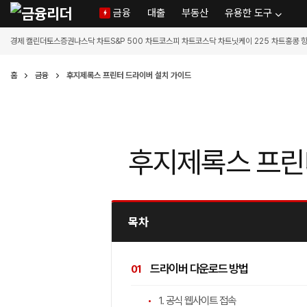
금융
대출
부동산
유용한 도구
경제 캘린더
토스증권
나스닥 차트
S&P 500 차트
코스피 차트
코스닥 차트
닛케이 225 차트
홍콩 
홈
금융
후지제록스 프린터 드라이버 설치 가이드
후지제록스 프린
목차
드라이버 다운로드 방법
1. 공식 웹사이트 접속