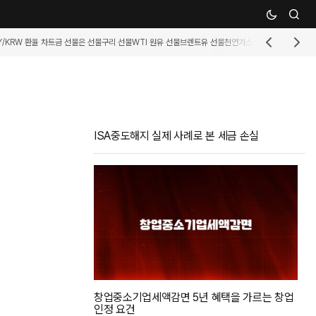
Y/KRW 환율 차트
금 선물
은 선물
구리 선물
WTI 원유 선물
브렌트유 선물
천연가스 선물
휘발유 선물
커
ISA중도해지 실제 사례로 본 세금 손실
창업중소기업세액감면 5년 혜택을 가르는 창업
인정 요건