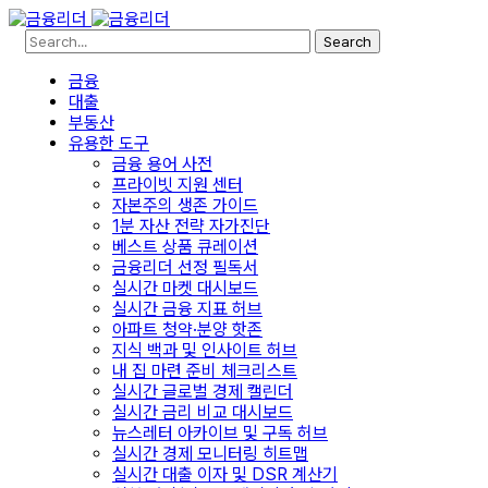
Search
금융
대출
부동산
유용한 도구
금융 용어 사전
프라이빗 지원 센터
자본주의 생존 가이드
1분 자산 전략 자가진단
베스트 상품 큐레이션
금융리더 선정 필독서
실시간 마켓 대시보드
실시간 금융 지표 허브
아파트 청약·분양 핫존
지식 백과 및 인사이트 허브
내 집 마련 준비 체크리스트
실시간 글로벌 경제 캘린더
실시간 금리 비교 대시보드
뉴스레터 아카이브 및 구독 허브
실시간 경제 모니터링 히트맵
실시간 대출 이자 및 DSR 계산기