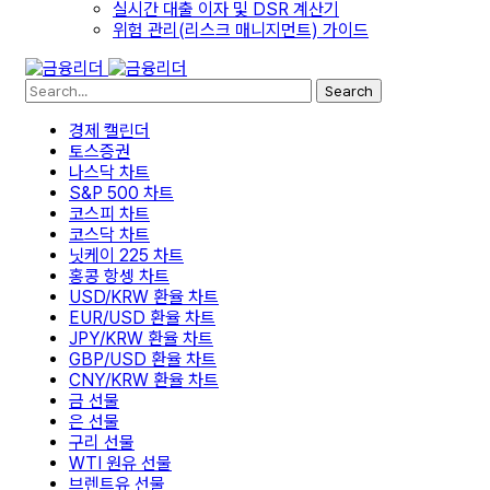
실시간 대출 이자 및 DSR 계산기
위험 관리(리스크 매니지먼트) 가이드
Search
경제 캘린더
토스증권
나스닥 차트
S&P 500 차트
코스피 차트
코스닥 차트
닛케이 225 차트
홍콩 항셍 차트
USD/KRW 환율 차트
EUR/USD 환율 차트
JPY/KRW 환율 차트
GBP/USD 환율 차트
CNY/KRW 환율 차트
금 선물
은 선물
구리 선물
WTI 원유 선물
브렌트유 선물