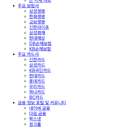
은 시세 차트
주요 보험사
삼성생명
한화생명
교보생명
신한라이프
삼성화재
현대해상
DB손해보험
KB손해보험
주요 카드사
신한카드
삼성카드
KB국민카드
현대카드
롯데카드
우리카드
하나카드
BC카드
금융 정보 포털 및 커뮤니티
네이버 금융
다음 금융
팍스넷
씽크풀