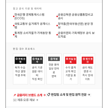
참고 공식 기관 및 데이터
한국은행 경제통계시스템
금융감독원 금융상품통합비교
(ECOS)
공시
국토교통부 실거래가 공개시스
청약홈(한국부동산원) 분양 정
템
보
통계청 소비자물가·가계동향 통
금융위원회·기획재정부 공식 보
계
도자료
편집·검수 프로세스
① 주제 선
② 자료 조
③ 작성
④ 사실 검
⑤ 정기 갱
정
사
토
신
전문 용어
독자 수요·
공식 기관
수치·출처
금리·제도
일상 언어
자산 결정
원문 데이
교차 확인
변경 시
로
직결 주제
터
기준일 표
즉시 업데
번역
직접 확인
기
이트
|
|
📋 편집팀 소개 및 편집 원칙 전문 →
📌 금융리더 브랜드 소개 →
✉️ 제휴·오류 제보 →