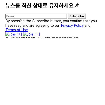
뉴스를 최신 상태로 유지하세요📌
Subscribe
By pressing the Subscribe button, you confirm that you
have read and are agreeing to our
Privacy Policy
and
Terms of Use
© NEWSREADER. ALL RIGHTS RESERVED.
개인정보 처리방침
대출 종합 가이드
부동산·청약 종합 가이드
보험 종합 가이드
세금·연말정산 종합 가이드
사이트 이용약관
금융리더 브랜드 소개
금융리더 제휴 및 문의
뉴스레터
면책조항
편집팀 소개