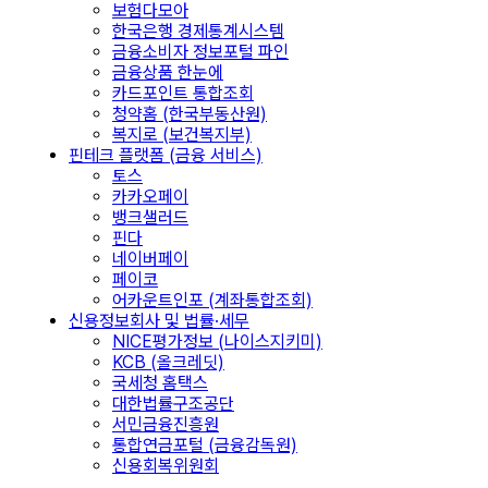
보험다모아
한국은행 경제통계시스템
금융소비자 정보포털 파인
금융상품 한눈에
카드포인트 통합조회
청약홈 (한국부동산원)
복지로 (보건복지부)
핀테크 플랫폼 (금융 서비스)
토스
카카오페이
뱅크샐러드
핀다
네이버페이
페이코
어카운트인포 (계좌통합조회)
신용정보회사 및 법률·세무
NICE평가정보 (나이스지키미)
KCB (올크레딧)
국세청 홈택스
대한법률구조공단
서민금융진흥원
통합연금포털 (금융감독원)
신용회복위원회