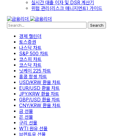
실시간 대출 이자 및 DSR 계산기
위험 관리(리스크 매니지먼트) 가이드
Search
경제 캘린더
토스증권
나스닥 차트
S&P 500 차트
코스피 차트
코스닥 차트
닛케이 225 차트
홍콩 항셍 차트
USD/KRW 환율 차트
EUR/USD 환율 차트
JPY/KRW 환율 차트
GBP/USD 환율 차트
CNY/KRW 환율 차트
금 선물
은 선물
구리 선물
WTI 원유 선물
브렌트유 선물